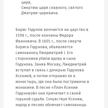
царя,
Смертию царя славного, святого
Дмитрия-царевича.
Борис Годунов венчается на царство в
1598 г., после кончины Федора
Ивановича. В 1605 г., после смерти
Бориса Годунова, объявляется
самозванец Лжедмитрий I. Его
сторонники убили вдову и сына
Годунова. Заняв Москву, Лжедмитрий
вступил в связь с дочерью Годунова
Ксенией, а потом отправил ее в
монастырь, где она была пострижена в
монахини. В песне «Плач Ксении
Годуновой» она причитает о своей
горькой судьбе. Сочувствуя Ксении,
народ в песнях обличает самозванца.