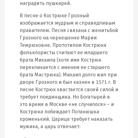
наградить пушкарей.
В песне о Кострюке Грозный
изображается мудрым и справедливым
правителем. Песня связана с женитьбой
Грозного на черкешенке Марии
Темрюковне. Прототипом Кострюка
фольклористы считают ее младшего
брата Михаила (хотя имя Кострюк
перекликается с именем ее старшего
брата Мастрюка). Михаил долго жил при
дворе Грозного и был казнен в 1571 г. В
песне Кострюк хвастается своей силой и
требует поединщика. Но Богатырей в
это время в Москве «не случилося» – и
Кострюка побеждает Потанюшка
хроменький. Царица требует наказать
мужика, а царь отвечает: