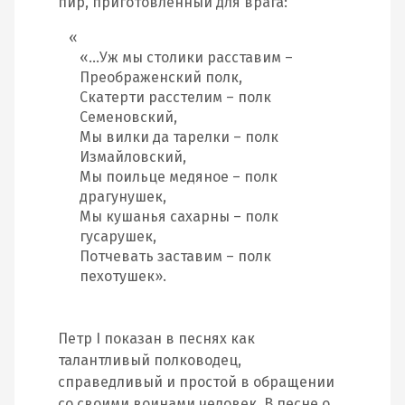
пир, приготовленный для врага:
«…Уж мы столики расставим –
Преображенский полк,
Скатерти расстелим – полк
Семеновский,
Мы вилки да тарелки – полк
Измайловский,
Мы поильце медяное – полк
драгунушек,
Мы кушанья сахарны – полк
гусарушек,
Потчевать заставим – полк
пехотушек».
Петр I показан в песнях как
талантливый полководец,
справедливый и простой в обращении
со своими воинами человек. В песне о