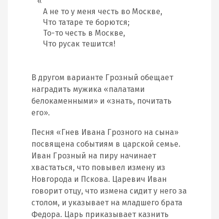
А не то у меня честь во Москве,
Что татаре те борются;
То-то честь в Москве,
Что русак тешится!
В другом варианте Грозный обещает
наградить мужика «палатами
белокаменными» и «знать, почитать
его».
Песня «Гнев Ивана Грозного на сына»
посвящена событиям в царской семье.
Иван Грозный на пиру начинает
хвастаться, что повывел измену из
Новгорода и Пскова. Царевич Иван
говорит отцу, что измена сидит у него за
столом, и указывает на младшего брата
Федора. Царь приказывает казнить