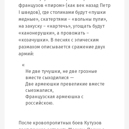
французов «пиром» (как век назад Петр
I шведов), где столиками будут «пушки
медные», скатертями – «вольны пули»,
на закуску – «картечь», угощать будут
«канонерушки», а провожать –
«козачушки». В песнях с эпическим
размахом описывается сражение двух
армий:
Не две тучушки, не две грозные
вместе сыходилися —
Две армеюшки превеликие вместе
сыезжалися,
Французская армеюшка с
российскою.
После кровопролитных боев Кутузов