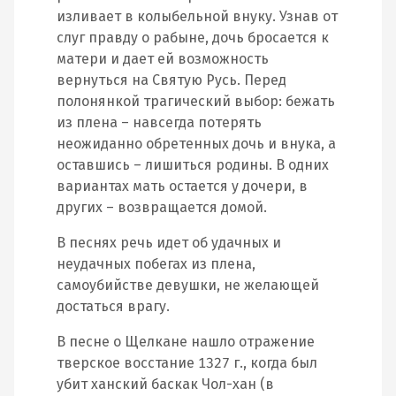
изливает в колыбельной внуку. Узнав от
слуг правду о рабыне, дочь бросается к
матери и дает ей возможность
вернуться на Святую Русь. Перед
полонянкой трагический выбор: бежать
из плена – навсегда потерять
неожиданно обретенных дочь и внука, а
оставшись – лишиться родины. В одних
вариантах мать остается у дочери, в
других – возвращается домой.
В песнях речь идет об удачных и
неудачных побегах из плена,
самоубийстве девушки, не желающей
достаться врагу.
В песне о Щелкане нашло отражение
тверское восстание 1327 г., когда был
убит ханский баскак Чол-хан (в