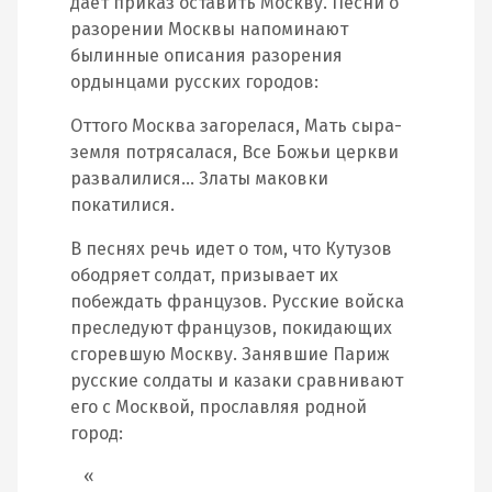
дает приказ оставить Москву. Песни о
разорении Москвы напоминают
былинные описания разорения
ордынцами русских городов:
Оттого Москва загорелася, Мать сыра-
земля потрясалася, Все Божьи церкви
развалилися… Златы маковки
покатилися.
В песнях речь идет о том, что Кутузов
ободряет солдат, призывает их
побеждать французов. Русские войска
преследуют французов, покидающих
сгоревшую Москву. Занявшие Париж
русские солдаты и казаки сравнивают
его с Москвой, прославляя родной
город: