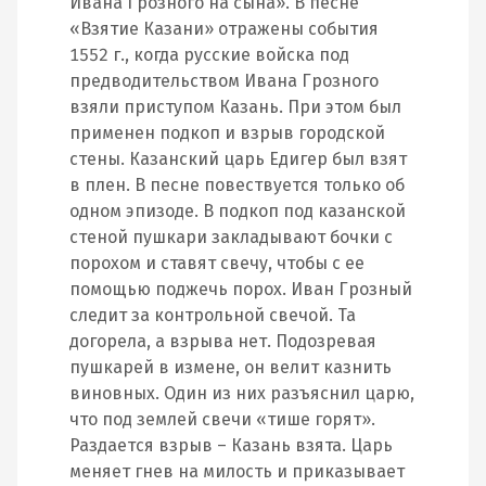
Ивана Грозного на сына». В песне
«Взятие Казани» отражены события
1552 г., когда русские войска под
предводительством Ивана Грозного
взяли приступом Казань. При этом был
применен подкоп и взрыв городской
стены. Казанский царь Едигер был взят
в плен. В песне повествуется только об
одном эпизоде. В подкоп под казанской
стеной пушкари закладывают бочки с
порохом и ставят свечу, чтобы с ее
помощью поджечь порох. Иван Грозный
следит за контрольной свечой. Та
догорела, а взрыва нет. Подозревая
пушкарей в измене, он велит казнить
виновных. Один из них разъяснил царю,
что под землей свечи «тише горят».
Раздается взрыв – Казань взята. Царь
меняет гнев на милость и приказывает