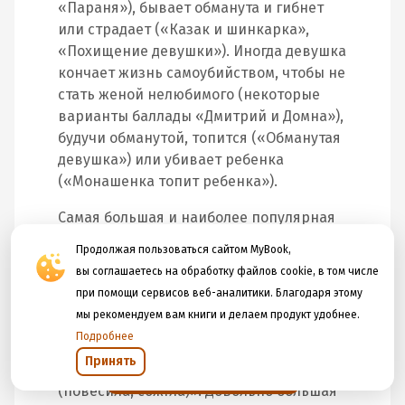
«Параня»), бывает обманута и гибнет
или страдает («Казак и шинкарка»,
«Похищение девушки»). Иногда девушка
кончает жизнь самоубийством, чтобы не
стать женой нелюбимого (некоторые
варианты баллады «Дмитрий и Домна»),
будучи обманутой, топится («Обманутая
девушка») или убивает ребенка
(«Монашенка топит ребенка»).
Самая большая и наиболее популярная
группа семейных баллад – о трагических
Продолжая пользоваться сайтом MyBook,
конфликтах между мужем и женой.
вы соглашаетесь на обработку файлов cookie, в том числе
Обычно жена гибнет от руки мужа
при помощи сервисов веб-аналитики. Благодаря этому
(«Князь Роман жену терял», «Муж жену
мы рекомендуем вам книги и делаем продукт удобнее.
губил», «Федор и Марфа»,
Подробнее
«Оклеветанная жена»). Жена губит мужа
Принять
в балладах: «Жена мужа зарезала
Открыть в приложении
(повесила, сожгла)». Довольно большая