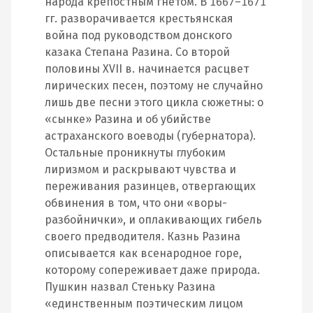
народа крепостным гнетом. В 1667–1671
гг. разворачивается крестьянская
война под руководством донского
казака Степана Разина. Со второй
половины XVII в. начинается расцвет
лирических песен, поэтому не случайно
лишь две песни этого цикла сюжетны: о
«сынке» Разина и об убийстве
астраханского воеводы (губернатора).
Остальные проникнуты глубоким
лиризмом и раскрывают чувства и
переживания разинцев, отвергающих
обвинения в том, что они «воры-
разбойнички», и оплакивающих гибель
своего предводителя. Казнь Разина
описывается как всенародное горе,
которому сопереживает даже природа.
Пушкин назвал Стеньку Разина
«единственным поэтическим лицом