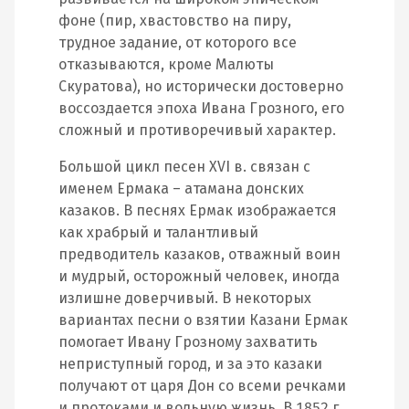
фоне (пир, хвастовство на пиру,
трудное задание, от которого все
отказываются, кроме Малюты
Скуратова), но исторически достоверно
воссоздается эпоха Ивана Грозного, его
сложный и противоречивый характер.
Большой цикл песен XVI в. связан с
именем Ермака – атамана донских
казаков. В песнях Ермак изображается
как храбрый и талантливый
предводитель казаков, отважный воин
и мудрый, осторожный человек, иногда
излишне доверчивый. В некоторых
вариантах песни о взятии Казани Ермак
помогает Ивану Грозному захватить
неприступный город, и за это казаки
получают от царя Дон со всеми речками
и протоками и вольную жизнь. В 1852 г.