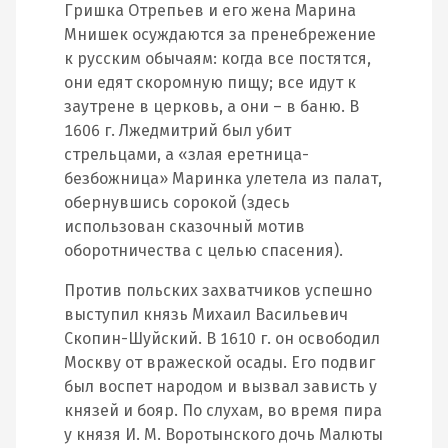
Гришка Отрепьев и его жена Марина
Мнишек осуждаются за пренебрежение
к русским обычаям: когда все постятся,
они едят скоромную пищу; все идут к
заутрене в церковь, а они – в баню. В
1606 г. Лжедмитрий был убит
стрельцами, а «злая еретница-
безбожница» Маринка улетела из палат,
обернувшись сорокой (здесь
использован сказочный мотив
оборотничества с целью спасения).
Против польских захватчиков успешно
выступил князь Михаил Васильевич
Скопин-Шуйский. В 1610 г. он освободил
Москву от вражеской осады. Его подвиг
был воспет народом и вызвал зависть у
князей и бояр. По слухам, во время пира
у князя И. М. Воротынского дочь Малюты