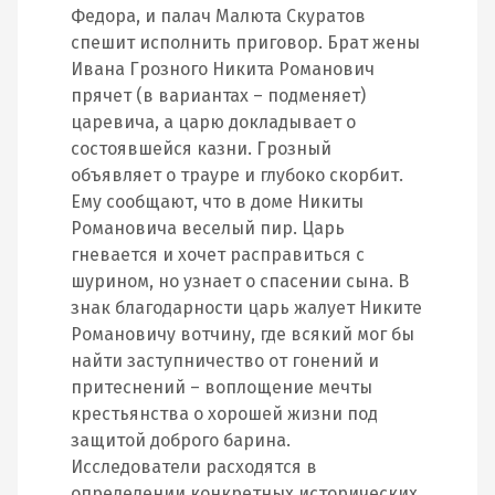
Федора, и палач Малюта Скуратов
спешит исполнить приговор. Брат жены
Ивана Грозного Никита Романович
прячет (в вариантах – подменяет)
царевича, а царю докладывает о
состоявшейся казни. Грозный
объявляет о трауре и глубоко скорбит.
Ему сообщают, что в доме Никиты
Романовича веселый пир. Царь
гневается и хочет расправиться с
шурином, но узнает о спасении сына. В
знак благодарности царь жалует Никите
Романовичу вотчину, где всякий мог бы
найти заступничество от гонений и
притеснений – воплощение мечты
крестьянства о хорошей жизни под
защитой доброго барина.
Исследователи расходятся в
определении конкретных исторических