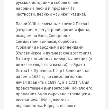
русской истории» и собрал о нем
народные песни и предания (в
частности, песню о «сынке» Разина).
Песни XVIII в. связаны с эпохой Петра I
(созданием регулярной армии и флота,
походом на Азов, Северной и
Семилетней войнами, борьбой с
турками) и народными волнениями
(булавинское и пугачевское восстания).
В центре внимания народных певцов (в
их числе солдаты и казаки) – образы
Петра I и Пугачева. Петр I Великий стал
царем в 1682 г., но самостоятельно
начал править с 1689 г., а в 1721 г. был
провозглашен императором. Начало его
правления было омрачено стрелецким
восстанием 1698 г., жестоко
подавленным. Народ в песнях с