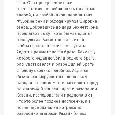
стан. Она преодолевает все
препятствия, не побоявшись ни лютых
зверей, ни разбойников, переплывая
глубокие реки и обходя кругом широкие
озера. Добравшись до царя Бахмета, она
предлагает выкуп хотя бы «за единыя
головушки». Бахмет позволяет ей
выбрать, кого она хочет выкупить.
Авдотья решает спасти брата. Бахмет, у
которого недавно убили родного брата,
расчувствовался и разрешил ей брать
«полону сколько надобно». Авдотья
Рязаночка выручает из плена свой
народ и на новом месте расселяет город
по-старому. Хотя речь идет о разорении
Казани, исследователи предполагают,
что это более позднее наслоение, а в
песне первоначально отражено
разорение татарами Рязани (о чем