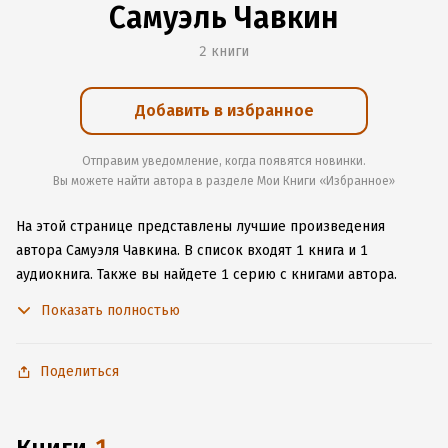
Самуэль Чавкин
2 книги
Добавить в избранное
Отправим уведомление, когда появятся новинки.
Вы можете найти автора в разделе Мои Книги «Избранное»
На этой странице представлены лучшие произведения
автора Самуэля Чавкина.
В список входят 1 книга и 1
аудиокнига.
Также вы найдете 1 серию с книгами автора.
Начните читать или слушать книги Самуэля Чавкина онлайн
Показать полностью
прямо на сайте, установите наше удобное приложение для
iOS или Android, чтобы не расставаться с любимыми
произведениями даже без подключения к интернету.
Поделиться