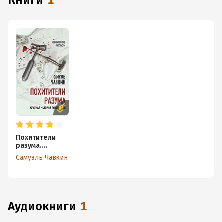
книги
1
Похитители
разума.
Краткая
Самуэль Чавкин
история
лоботомии
аудиокниги
1