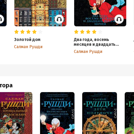
Золотой дом
Два года, восемь
месяцев и двадцать
Салман Рушди
восемь ночей
Салман Рушди
втора