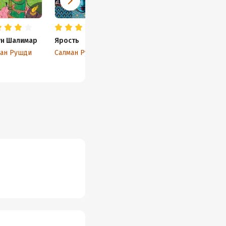
ун Шалимар
Ярость
ан Рушди
Салман Рушди