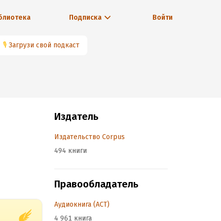
блиотека
Подписка
Войти
🎙
Загрузи свой подкаст
Издатель
Издательство Corpus
494 книги
Правообладатель
Аудиокнига (АСТ)
4 961 книга