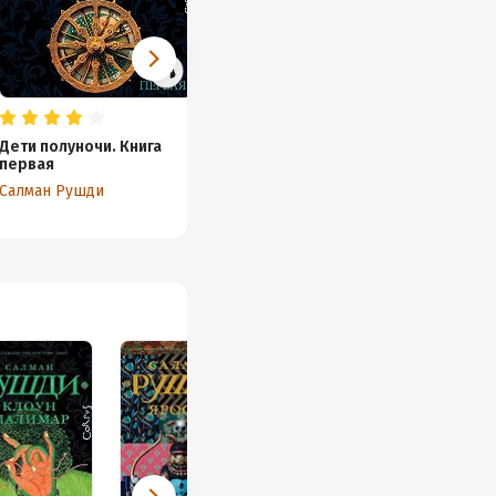
Дети полуночи. Книга
Клоун Шалимар
Дети п
первая
вторая
Салман Рушди
Салман Рушди
Салман