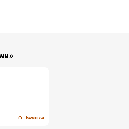
После
е
рзнется под
ами»
Поделиться