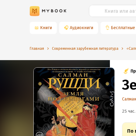
📖
Книги
🎧
Аудиокниги
👌
Бесплатные
Главная
Современная зарубежная литература
⭐️Са
Пр
З
Салма
25 час.
По 