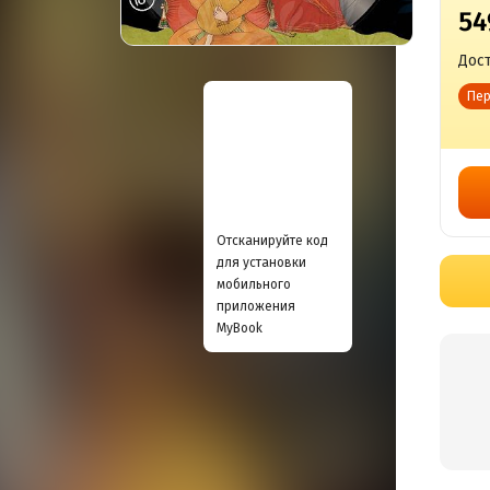
54
Дост
Пер
Отсканируйте код
для установки
мобильного
приложения
MyBook