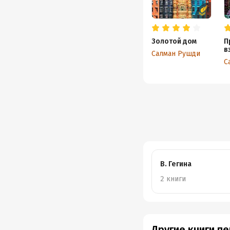
Золотой дом
П
в
Салман Рушди
С
В. Гегина
2 книги
Другие книги п