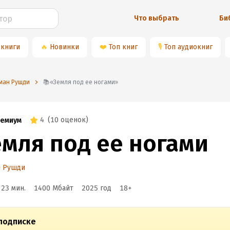
Что выбрать
Би
 книги
🔥
Новинки
❤️
Топ книг
🎙
Топ аудиокниг
лман Рушди
📚«Земля под ее ногами»
4
(
10 оценок
)
емиум
емля под ее ногами
н Рушди
 23 мин.
1400 Мбайт
2025
год
18
+
подписке