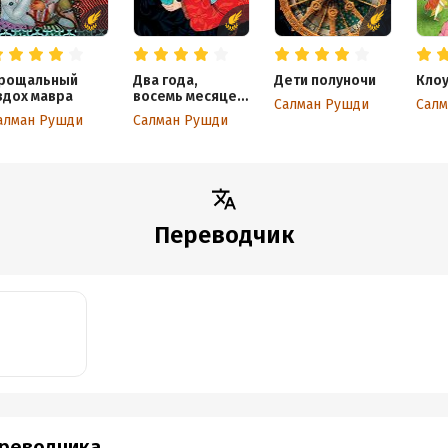
рощальный
Два года,
Дети полуночи
Кло
здох мавра
восемь месяцев
Салман Рушди
Салм
и двадцать
алман Рушди
Салман Рушди
восемь ночей
Переводчик
ереводчика