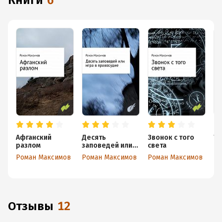
книги
6
Афганский
Десять
Звонок с того
Ты
разлом
заповедей или
света
Ро
игра в
Роман Максимов
Роман Максимов
Роман Максимов
правосудие
Отзывы
12