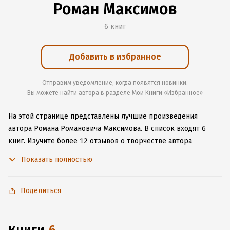
Роман Максимов
6 книг
Добавить в избранное
Отправим уведомление, когда появятся новинки.
Вы можете найти автора в разделе Мои Книги «Избранное»
На этой странице представлены лучшие произведения
автора Романа Романовича Максимова.
В список входят 6
книг.
Изучите более 12 отзывов о творчестве автора
и начните читать или слушать книги Романа Романовича
Показать полностью
Максимова онлайн прямо на сайте, установите наше удобное
приложение для iOS или Android, чтобы не расставаться
с любимыми произведениями даже без подключения
Поделиться
к интернету.