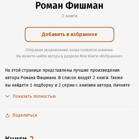
Роман Фишман
2 книги
Добавить в избранное
Отправим уведомление, когда появятся новинки.
Вы можете найти автора в разделе Мои Книги «Избранное»
На этой странице представлены лучшие произведения
автора Романа Фишмана.
В список входят 2 книги.
Также
вы найдете 1 подборку и 2 серии с книгами автора.
Начните
читать или слушать книги Романа Фишмана онлайн прямо
Показать полностью
на сайте, установите наше удобное приложение для iOS или
Android, чтобы не расставаться с любимыми произведениями
даже без подключения к интернету.
Поделиться