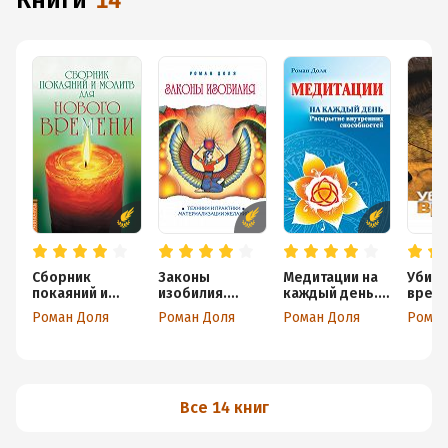
книги
14
Сборник
Законы
Медитации на
Убив
покаяний и
изобилия.
каждый день.
время
молитв для
Техники и
Раскрытие
Практ
Роман Доля
Роман Доля
Роман Доля
Роман
Нового
практики
внутренних
разр
времени
материализаци
способностей
подсо
и желаний
Все 14 книг