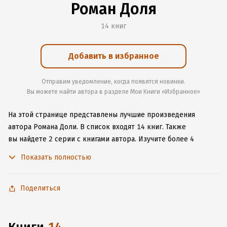
Роман Доля
14 книг
Добавить в избранное
Отправим уведомление, когда появятся новинки.
Вы можете найти автора в разделе Мои Книги «Избранное»
На этой странице представлены лучшие произведения
автора Романа Доли.
В список входят 14 книг.
Также
вы найдете 2 серии с книгами автора.
Изучите более 4
отзыва о творчестве автора и начните читать или слушать
Показать полностью
книги Романа Доли онлайн прямо на сайте, установите наше
удобное приложение для iOS или Android, чтобы
не расставаться с любимыми произведениями даже без
Поделиться
подключения к интернету.