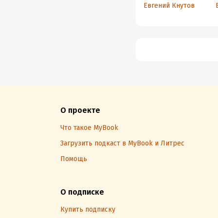
финансово
Евгений Кнутов
грамотным и
научиться
контролировать
деньги
О проекте
Что такое MyBook
Загрузить подкаст в MyBook и Литрес
Помощь
О подписке
Купить подписку