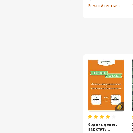
Основы
Роман Акентьев
управления
личными
финансами
Кодекс денег.
Как стать