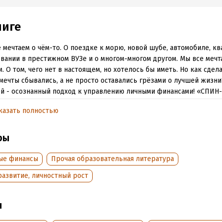
ниге
 мечтаем о чём-то. О поездке к морю, новой шубе, автомобиле, кв
вании в престижном ВУЗе и о многом-многом другом. Мы все мечт
. О том, чего нет в настоящем, но хотелось бы иметь. Но как сдела
мечты сбывались, а не просто оставались грёзами о лучшей жизни
й - осознанный подход к управлению личными финансами! «СПИ
егай! Планируй! Инвестируй! Налоги оптимизируй! Вы думаете, всё 
казать полностью
ё просто. Но совсем не так, как вы думаете...
ры
обная информация
ые финансы
Прочая образовательная литература
аписания:
1 января 2018
Время на чтение:
8
ч.
:
517304
развитие, личностный рост
дания:
2018
оступления:
13 декабря 2018
ы