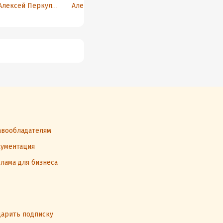
путь к богатству и
работать
доходу
Алексей Перкулимов
Александр Билый
Сергей Баранкин
счастью через
игру в деньги
вообладателям
ументация
лама для бизнеса
арить подписку