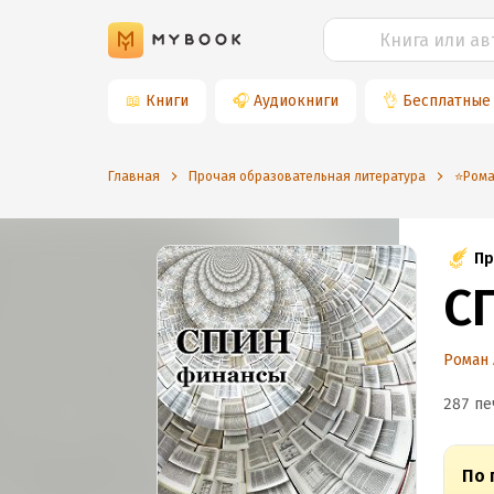
📖
Книги
🎧
Аудиокниги
👌
Бесплатные
Главная
Прочая образовательная литература
⭐️Ром
Пр
С
Роман
287 пе
По 