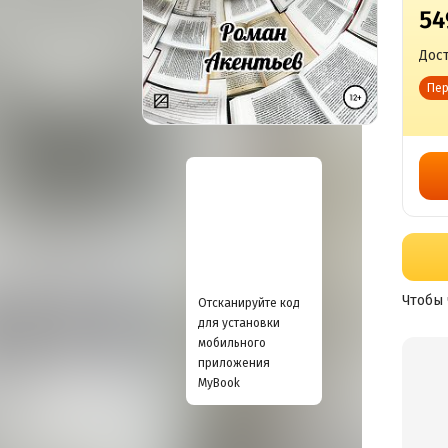
54
Дост
Пер
Чтобы 
Отсканируйте код
для установки
мобильного
приложения
MyBook