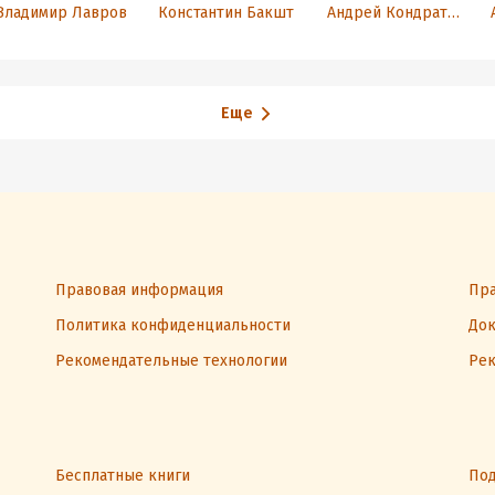
грамотности для
построить
грамотности.
Владимир Лавров
Константин Бакшт
Андрей Кондратьев
начинающих
благосостояние
2018
предпринимател
своими руками
ей. Мышление
на миллион
долларов
Еще
Правовая информация
Пра
Политика конфиденциальности
Док
Рекомендательные технологии
Рек
Бесплатные книги
Под