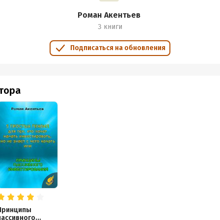
Роман Акентьев
3 книги
Подписаться на обновления
втора
Принципы
пассивного