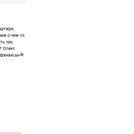
артире,
аем о чём-то
ть так,
? Ответ
Н-финансы»©
так просто?