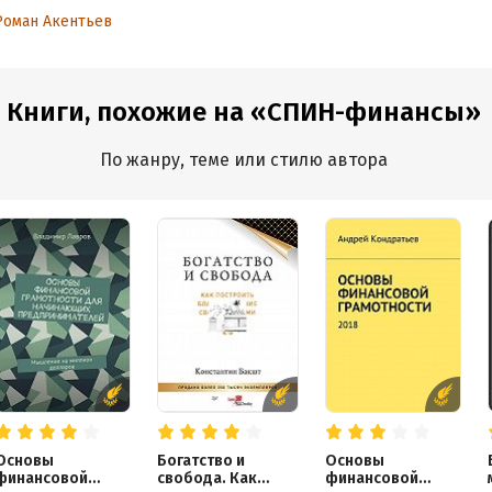
инвестирования,
Роман Акентьев
или 5 простых
правил для тех,
кто хочет начать
инвестировать,
но не знает с чего
Книги, похожие на «СПИН-финансы»
начать
По жанру, теме или стилю автора
Основы
Богатство и
Основы
финансовой
свобода. Как
финансовой