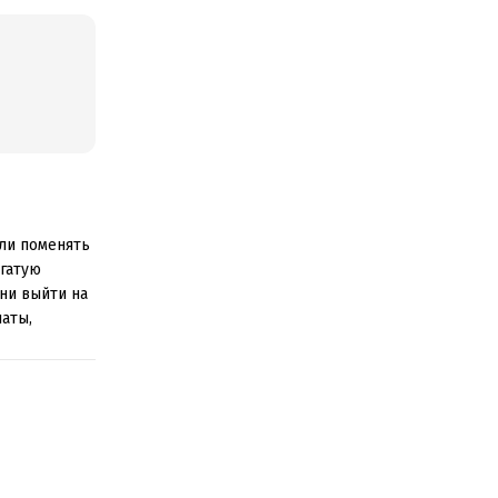
ли поменять
огатую
дни выйти на
аты,