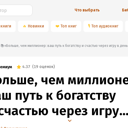
Что выбрать
Би
 книги
🔥
Новинки
❤️
Топ книг
🎙
Топ аудиокниг
📚«Больше, чем миллионер: ваш путь к богатству и счастью через игру в день
4.37
(
19 оценок
)
емиум
ольше, чем миллионе
ш путь к богатству
 счастью через игру
 деньги