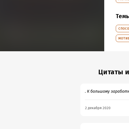
Год из
Дата п
Тем
спос
моти
Цитаты и
. К большому заработк
2 декабря 2020