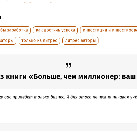
дания:
2018
оступления:
15 апреля 2018
ы
обы заработка
как достичь успеха
инвестиции и инвестиров
ваторы
только на литрес
литрес авторы
з книги «Больше, чем миллионер: ваш пу
у вас приведет только бизнес. И для этого не нужна никакая учё