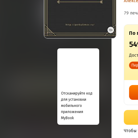
Алекс
79 печ
По 
54
Дост
Пер
Отсканируйте код
для установки
мобильного
приложения
MyBook
Чтобы 