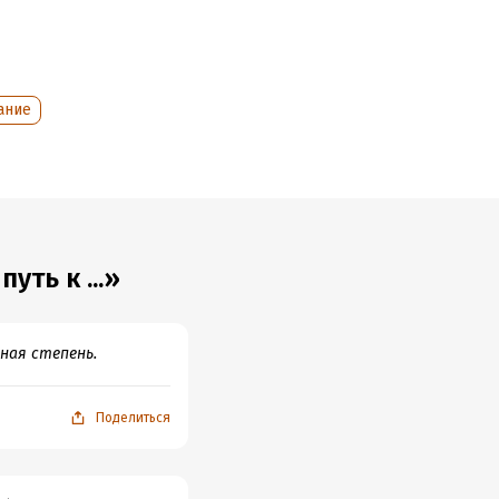
ание
ть к ...»
ная степень.
Поделиться