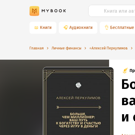
📖
Книги
🎧
Аудиокниги
👌
Бесплатные
Главная
Личные финансы
⭐️Алексей Перкулимов
Пр
Б
ва
и
в