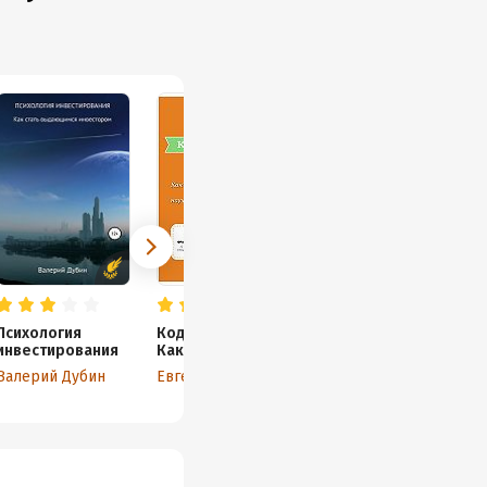
Психология
Кодекс денег.
Кнопка «Бабло+».
инвестирования
Как стать
Пошаговая
финансово
инструкция
Валерий Дубин
Евгений Кнутов
Юрий Козак
грамотным и
по заработку
научиться
на фондовой
контролировать
бирже
деньги