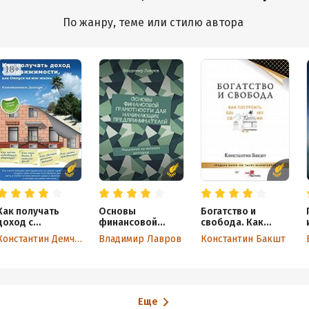
По жанру, теме или стилю автора
Как получать
Основы
Богатство и
доход с
финансовой
свобода. Как
недвижимости,
грамотности для
построить
Константин Демчук
Владимир Лавров
Константин Бакшт
или Отпуск на всю
начинающих
благосостояние
жизнь. Эта книга
предпринимател
своими руками
поможет вам
ей. Мышление
вырваться
на миллион
из цикла «дом-
долларов
работа-дом»,
Еще