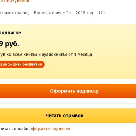
ей Перкулимов
атных страниц
Время чтения ≈
2
ч
2018
год
12
+
подписке
9 руб.
уп ко всем книгам и аудиокнигам от 1 месяца
вые 14 дней
бесплатно
Оформить подписку
Читать отрывок
читать онлайн
оформите подписку