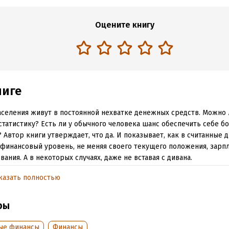
Оцените книгу
ниге
селения живут в постоянной нехватке денежных средств. Можно 
статистику? Есть ли у обычного человека шанс обеспечить себе б
 Автор книги утверждает, что да. И показывает, как в считанные 
финансовый уровень, не меняя своего текущего положения, зарпл
вания. А в некоторых случаях, даже не вставая с дивана.
казать полностью
обная информация
ры
аписания:
1 января 2018
Время на чтение:
2
ч.
:
143440
ые финансы
Финансы