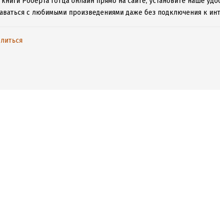
 книги Роберта Готца онлайн прямо на сайте, установите наше удо
таваться с любимыми произведениями даже без подключения к инт
литься