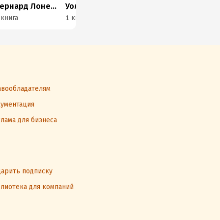
Бернард Лонерган
Уолтер Дж. Чишек
Йозеф Ратцингер
 книга
1 книга
2 книги
1 к
вообладателям
ументация
лама для бизнеса
арить подписку
лиотека для компаний