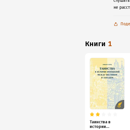
слушать
не расс
Поде
книги
1
Таинства в
истории