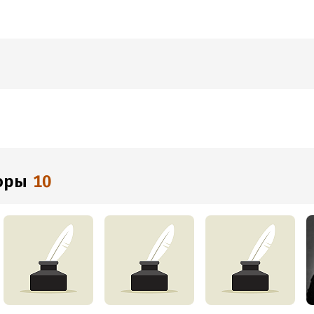
торы
10