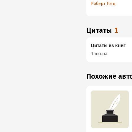
отношений
Роберт Готц
между Востоком
и Западом
Цитаты
1
Цитаты из книг
1 цитата
Похожие ав