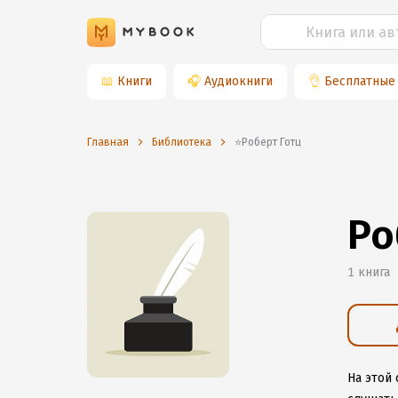
📖
Книги
🎧
Аудиокниги
👌
Бесплатные
Главная
Библиотека
⭐️Роберт Готц
Ро
1 книга
На этой