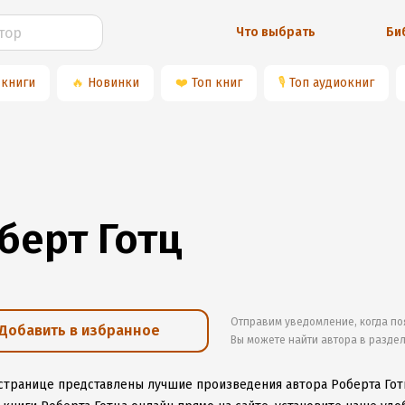
Что выбрать
Би
 книги
🔥
Новинки
❤️
Топ книг
🎙
Топ аудиокниг
берт Готц
Отправим уведомление, когда по
Добавить в избранное
Вы можете найти автора в разде
 странице представлены лучшие произведения автора Роберта Гот