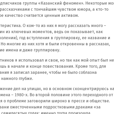
одписчиков группы «Казанский феномен». Некоторые мо
рассказчиками с тончайшим чувством юмора, а кто-то
ое качество считается ценным активом.
теристика. О ком-то из них я могу рассказать много –
дин из ключевых моментов, ведь он показывает, как
олении), год вступления в группировку, ее название и
Но многие из них хотя и были откровенны в рассказах,
ие имена и даже группировку.
ников я использовал и свои, но так как мой опыт был не
шь в начале и конце повествования. Кроме того, для
ния я записал заранее, чтобы не было соблазна
 намного глубже.
ожение дел на улицах, но в основном сконцентрируюсь н
ена – 1980-х. Во второй половине этого переходного от
я о проблеме заговорили широко в прессе и обществе.
азани ожесточенными подростковыми драками «за
в семидесятых годах: именно тогда произошла