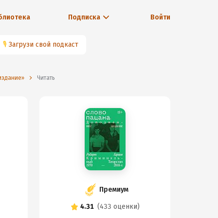
блиотека
Подписка
Войти
🎙
Загрузи свой подкаст
издание»
Читать
Премиум
4.31
(
433 оценки
)