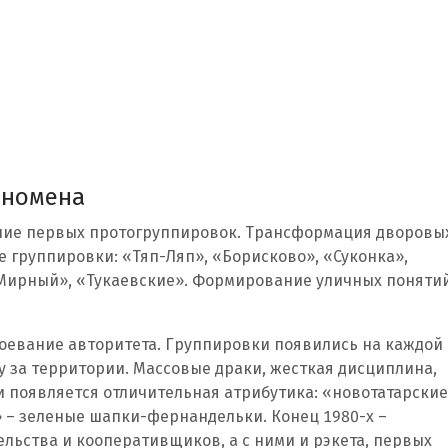
еномена
ление первых протогруппировок. Трансформация дворовы
 группировки: «Тяп-Ляп», «Борисково», «Суконка»,
Мирный», «Тукаевские». Формирование уличных понятий
воевание авторитета. Группировки появились на каждой
ку за территории. Массовые драки, жесткая дисциплина,
ми появляется отличительная атрибутика: «новотатарски
 – зеленые шапки-фернандельки. Конец 1980-х –
льства и кооперативщиков, а с ними и рэкета, первых