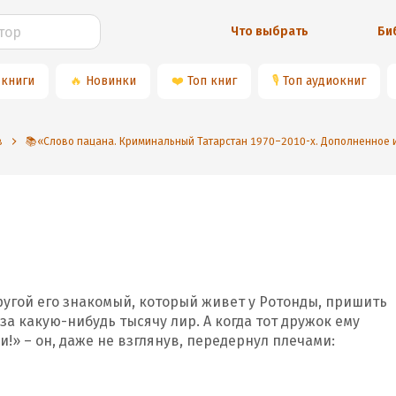
Что выбрать
Би
 книги
🔥
Новинки
❤️
Топ книг
🎙
Топ аудиокниг
в
📚«Слово пацана. Криминальный Татарстан 1970–2010-х. Дополненное 
другой его знакомый, который живет у Ротонды, пришить
за какую-нибудь тысячу лир. А когда тот дружок ему
и!» – он, даже не взглянув, передернул плечами: