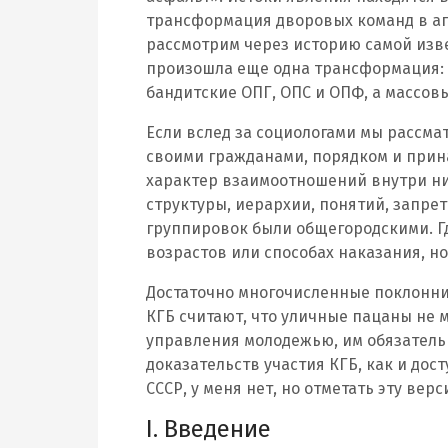
трансформация дворовых команд в а
рассмотрим через историю самой изве
произошла еще одна трансформация: 
бандитские ОПГ, ОПС и ОПФ, а массов
Если вслед за социологами мы рассма
своими гражданами, порядком и прин
характер взаимоотношений внутри ни
структуры, иерархии, понятий, запре
группировок были общегородскими. Г
возрастов или способах наказания, но
Достаточно многочисленные поклонни
КГБ считают, что уличные пацаны не
управления молодежью, им обязательн
доказательств участия КГБ, как и дос
СССР, у меня нет, но отметать эту ве
I. Введение