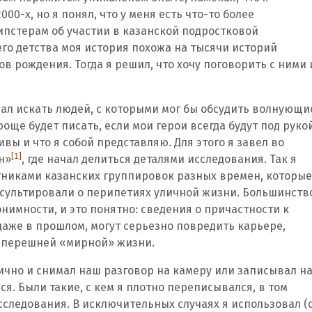
00-х, но я понял, что у меня есть что-то более
ипстерам об участии в казанской подростковой
его детства моя история похожа на тысячи историй
ов рождения. Тогда я решил, что хочу поговорить с ними 
начал искать людей, с которыми мог бы обсудить волнующи
роще будет писать, если мои герои всегда будут под руко
ивы и что я собой представляю. Для этого я завел во
[1]
н»
, где начал делиться деталями исследования. Так я
тниками казанских группировок разных времен, которые
нсультировали о перипетиях уличной жизни. Большинств
нимности, и это понятно: сведения о причастности к
даже в прошлом, могут серьезно повредить карьере,
теперешней «мирной» жизни.
ично и снимал наш разговор на камеру или записывал н
ся. Были такие, с кем я плотно переписывался, в том
сследования. В исключительных случаях я использовал (