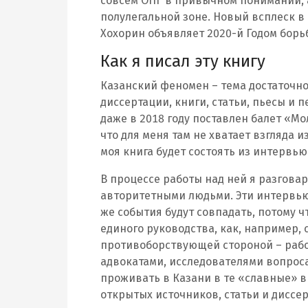
совсем ОПГ в привычном понимании, 
полулегальной зоне. Новый всплеск в
Хохорин объявляет 2020-й Годом борь
Как я писал эту книгу
Казанский феномен – тема достаточн
диссертации, книги, статьи, пьесы и
даже в 2018 году поставлен балет «Мо
что для меня там не хватает взгляда 
моя книга будет состоять из интервью
В процессе работы над ней я разговар
авторитетными людьми. Эти интервью 
же события будут совпадать, потому ч
единого руководства, как, например, 
противоборствующей стороной – рабо
адвокатами, исследователями вопрос
проживать в Казани в те «славные» 
открытых источников, статьи и диссе