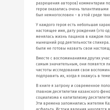
разрешения авторов) комментарии п
герои оказались очень талантливыми 
был немногословен – в этой среде так
У каждого героя есть небольшая харак
настоящее имя, дату рождения (это о
менялась жизнь пацанов в каждом пок
нынешний род деятельности спикера. 
были не готовы назвать свои настоящ
Вместе с воспоминаниями других участ
самым значительным, они появятся ли
чистоты исследования свои воспомина
подправить их, когда я окажусь в теме
В книге я затрону и современное пол
главном десятилетии казанского феном
социализма к капитализму десятилети
Эти времена запомнились жителям К
асфальт». Истоки явления находятся 