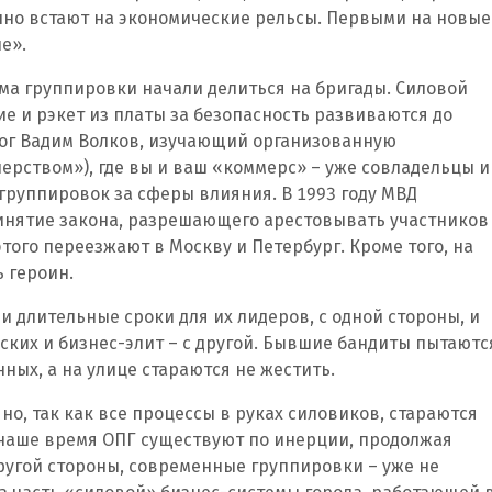
нно встают на экономические рельсы. Первыми на новые
е».
зма группировки начали делиться на бригады. Силовой
 и рэкет из платы за безопасность развиваются до
лог Вадим Волков, изучающий организованную
ерством»), где вы и ваш «коммерс» – уже совладельцы и
группировок за сферы влияния. В 1993 году МВД
инятие закона, разрешающего арестовывать участников
этого переезжают в Москву и Петербург. Кроме того, на
 героин.
и длительные сроки для их лидеров, с одной стороны, и
ких и бизнес-элит – с другой. Бывшие бандиты пытаютс
ных, а на улице стараются не жестить.
 но, так как все процессы в руках силовиков, стараются
 наше время ОПГ существуют по инерции, продолжая
ругой стороны, современные группировки – уже не