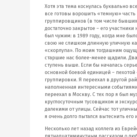
Хотя эта тема коснулась буквально вс
все готовы ворошить «темную» часть
группировщиков (в том числе бывших
достаточно закрытое – его участники
был чужим: в 1989 году, когда мне бы
свою не слишком длинную уличную кар
«скорлупа». По моим тогдашним ощущ
старшие нас более-менее щадили. Два 
ступень выше. Если бы началась серье
основной боевой единицей – пехотой 
группировки. Я переехал в другой рай
наполненная интересными событиями и
переехал в Москву. С тех пор я был 
круглосуточным тусовщиком и экскурс
далекими от улицы. Сейчас тот уличн
я очень долго пытался вытеснить его 
Несколько лет назад коллега из Еврей
пятнадцатиминутным рассказом о люб