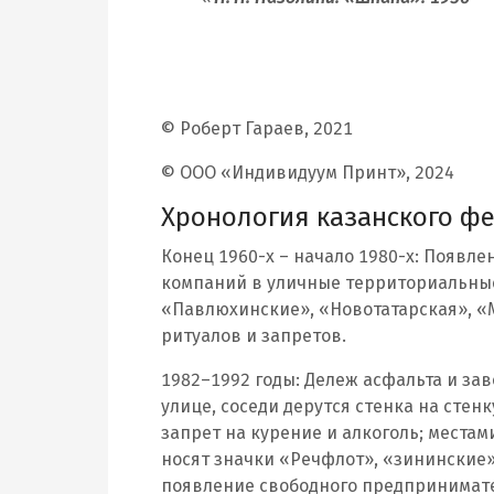
© Роберт Гараев, 2021
© ООО «Индивидуум Принт», 2024
Хронология казанского ф
Конец 1960-х – начало 1980-х: Появ
компаний в уличные территориальные
«Павлюхинские», «Новотатарская», «
ритуалов и запретов.
1982–1992 годы: Дележ асфальта и за
улице, соседи дерутся стенка на стен
запрет на курение и алкоголь; места
носят значки «Речфлот», «зининские»
появление свободного предпринимате