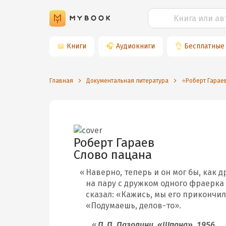
📖
Книги
🎧
Аудиокниги
👌
Бесплатные
Главная
Документальная литература
⭐️Роберт Гарае
Роберт Гараев
Слово пацана
Наверно, теперь и он мог бы, как 
на пару с дружком одного фраерка 
сказал: «Кажись, мы его прикончил
«Подумаешь, делов-то».
П. П. Пазолини. «Шпана». 1956