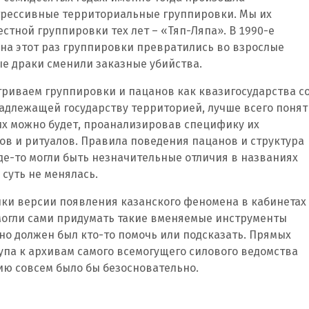
грессивные территориальные группировки. Мы их
стной группировки тех лет – «Тяп-Ляпа». В 1990-е
на этот раз группировки превратились во взрослые
ые драки сменили заказные убийства.
триваем группировки и пацанов как квазигосударства с
адлежащей государству территорией, лучше всего понят
х можно будет, проанализировав специфику их
тов и ритуалов. Правила поведения пацанов и структура
де-то могли быть незначительные отличия в названиях
 суть не менялась.
ки версии появления казанского феномена в кабинетах
 могли сами придумать такие вменяемые инструменты
о должен был кто-то помочь или подсказать. Прямых
тупа к архивам самого всемогущего силового ведомства
рсию совсем было бы безосновательно.