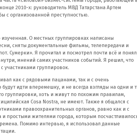
а часть «силовой» бизнес-системы города, работающей 
 конце 2010-х: руководитель МВД Татарстана Артем
бы с организованной преступностью.
о изученная. О местных группировках написаны
 песни, сняты документальные фильмы, телепередачи и
лот. Сумерки». Я прочитал и посмотрел почти всё и понял
изнутри, мнений самих участников событий. Я решил, что
 с участниками группировок.
ивал как с рядовыми пацанами, так и с очень
будут идти вперемешку, и не всегда взгляды на одни и т
то группировки, хоть и живут по похожим правилам,
сицилийская Cosa Nostra, не имеют. Также я общался с
тниками правоохранительных органов, равно как и с
а и простыми жителями города, которым посчастливилос
времена. Помимо интервью, я использовал данные
ртации.