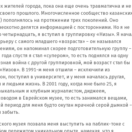
ех жителей города, пока она еще очень травматична и не
 своего прошлого. Многочисленное сообщество казански
) пополнялось на протяжении трех поколений. Оно
 неохотно делятся информацией с посторонними. Но я не
ло четырнадцать, я вступил в группировку «Низы». Я нача
ьеру с самого младшего «возраста» – он назывался
ениям, он напоминал скорее подготовительную группу –
года спустя я стал «супером», то есть поднялся на одну
зная война с другой группировкой, мой возраст стал бы
«Низов». В 1991-м меня отшили – исключили из
он, поступил в университет, и у меня началась другая,
 людьми жизнь. В 2001 году, когда мне было 25, я
музыкальным и клубным журналистом, диджеем,
оводом в Еврейском музее, то есть занимался вещами,
ый период для меня будто окутан мрачной серой дымкой –
и забыть.
ского музея позвала меня выступить на паблик-токе с
ом пережитом уникальном опыте, намекая, что я