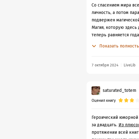
Со спасением мира вс
личность, а потом пар
подвержен магической
Магия, которую здесь 
теперь равняется года
носить на почту.
Показать полност
И вроде бы это не так
избранного богини тож
финансовую яму. Как м
7 октября 2024
LiveLib
Но, если бы все было 
свет выбирается тьма, 
апокалипсиса, вообще-
saturated_totem
И потому, нужно дейс
Оценил книгу
если успел заучить, ч
пойдут дальше. Даже 
Но, как однажды сказа
Героический юморной р
означает, что не верят
за двадцать.
Из плюсо
А значит, пора закрыв
протяжении всей книг