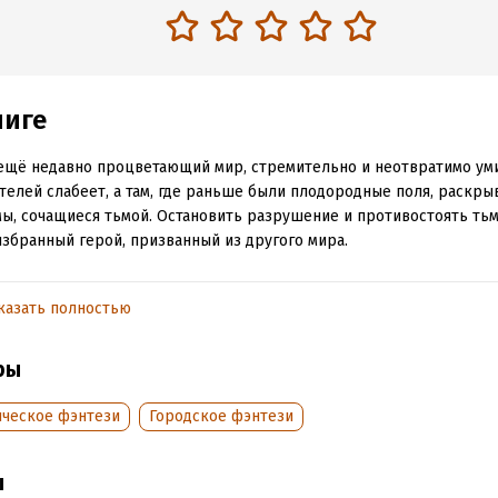
ниге
ещё недавно процветающий мир, стремительно и неотвратимо уми
телей слабеет, а там, где раньше были плодородные поля, раскры
ы, сочащиеся тьмой. Остановить разрушение и противостоять ть
збранный герой, призванный из другого мира.
 делать Дею, этому самому герою, если он не хочет спасать чужой 
 Если в его планы вовсе не входило быть избранником богини свет
казать полностью
нная сила лишь ранит и пугает? Могла ли богиня ошибиться?
ры
 искать ответы на эти вопросы некогда. Ведь земля рушится под н
 богиня сплетает паучьи нити интриг, а единственный предоставл
ическое фэнтези
Городское фэнтези
 мир или умереть вместе с ним.
ы
обная информация