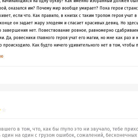
я!
н, начинающихся на одну букву? Как именно избранный должен был
рый как-бы угорает над другими, более классическими попаданцам
рой, оказался им? Почему мир вообще умирает? Пока герои странс
 не подкупать. Любо мне наблюдать за самоироничными героями. И
ивет, если что. Как правило, в книгах с таким тропом героя учат 
 сами себе, попутно вдохновляя окружающих на прокачку внутрен
 конце он задает жару злодеям и спасает красивых девиц. Но здес
, когда герой-дурында вдохновляет всех, кроме самого себя.
о завершения нет. Повествование ровное, равномерно сдабривае
льно пинают его самооценку на предмет повышения. Такое товар
. Да, ровесники главного героя учат его магии, но мне как раз и 
йспалме всегда самое крепкое в финале.
о происходило. Как будто ничего удивительного нет в том, чтобы п
е, который хочется спасти. Не перекроить, чтобы избавить всех о
щий и делать вид, что все так и должно быть. Мотивация главного 
ью
новы и принципы к первоначальной задумке. Что, кстати, еще одна
 на
а почему бы и нет.
Герои как на подбор из аниме-косплея с ра
термедии здорово удивляет. Вы вообще задумывались как появля
 из-за того, что очень мало взрослых героев, влияющих на сюжет, 
едложен, приятно удивляет своей необычностью.
ой.
огия дописана и уже на подходе в издательстве вторая часть. Зна
ли пошлет всем недругам лучики солнца, пусть спалит их всех...
шего в том, что, как бы глупо это ни звучало, тебе прих
 один на один с грузом ошибок, сожалений, бесконечных 