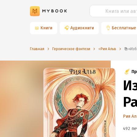
📖
Книги
🎧
Аудиокниги
👌
Бесплатные
Главная
Героическое фэнтези
⭐️Рия Альв
📚«
Пр
И
Р
Рия Ал
492 пе