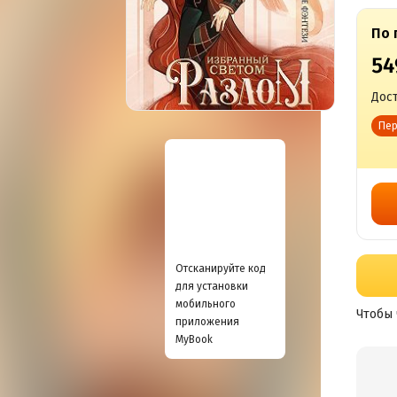
По 
54
Дост
Пер
Отсканируйте код
для установки
мобильного
Чтобы 
приложения
MyBook