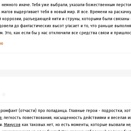
е немного иначе. Тебя уже выбрали, указали божественным перст
а магов выдергивает тебя в новый мир. И все. Времени на раскачку
 коррозии, разъедающей нити и струны, которыми были связаны в
довели до фантастических высот угасает и то, что раньше выполня
м. Это, как если бы у нас отключили все средства связи и пришло
ью
ой уж серьезный повод лишать человека привычной жизни. В конц
е есть свои планы на жизнь: закончить семестр, например, или не
инимум, не забыть свое собственное имя!
только в магии! Все намного страшнее. Мир буквально растрескалс
запертая в глубине. А вместе с тьмой приходит боль, страх и смер
то, пусть солнце по-прежнему светит на своих подопечных: хорош
твовать незамедлительно. Даже если избранный давно разочаровал
то защитник обездоленных получает свою оплеуху, а сильные мира
если собственные демоны не меньше размерами пришлых.
л герой одного фильма упадническому главному герою: то, что не 
омфант (отчасти) про попаданца. Главные герои - подростки, хо
 в тебя.
в:
легкость повествования, насыщенность действиями и веселая и
ать гештальты и слушать свое сердце. Которое действует быстрее
и.
Минусов
как таковых нет, но есть моменты, которые вызвали н