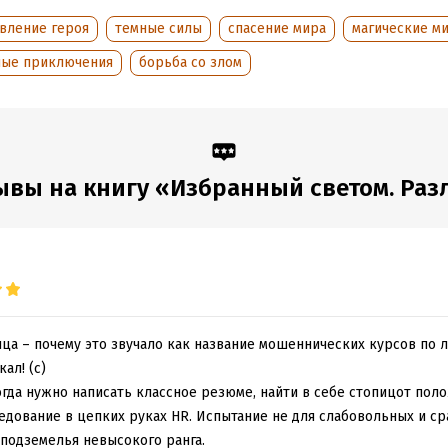
аписания:
1 января 2024
ISBN (EAN):
9785171616724
овление героя
темные силы
спасение мира
магические м
:
886119
Время на чтение:
13
ч.
ные приключения
борьба со злом
дания:
2025
оступления:
8 июня 2024
ывы на книгу «Избранный светом. Раз
яца – почему это звучало как название мошеннических курсов по 
ал! (с)
огда нужно написать классное резюме, найти в себе стопицот пол
едование в цепких руках HR. Испытание не для слабовольных и с
подземелья невысокого ранга.