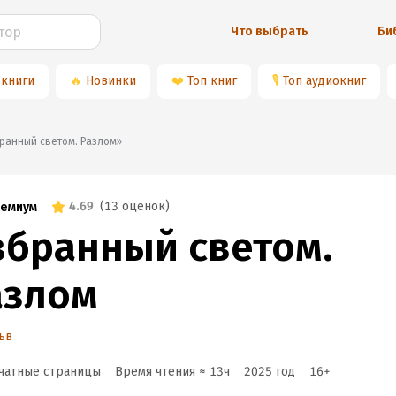
Что выбрать
Би
 книги
🔥
Новинки
❤️
Топ книг
🎙
Топ аудиокниг
Избранный светом. Разлом»
4.69
(
13 оценок
)
емиум
збранный светом.
азлом
ьв
чатные страницы
Время чтения ≈
13
ч
2025
год
16
+