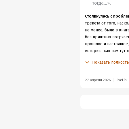
тогда...».
Столкнулась с проблем
трепета от того, наско
не менее, было в книге
без приятных потрясен
прошлое и настоящее, 
историю, как нам тут 
Дей — Избранный Эдн
Показать полност
выживать без денег и 
Очутившись незнамо гд
объявив, что ему пост
27 апреля 2026
LiveLib
не герой, и в его мысл
смерть от скитаний в 
Фрита. Конечно, как и
магии, общение с теми
А после и длинная дор
Я не знаю, как объясн
слишком много вопросо