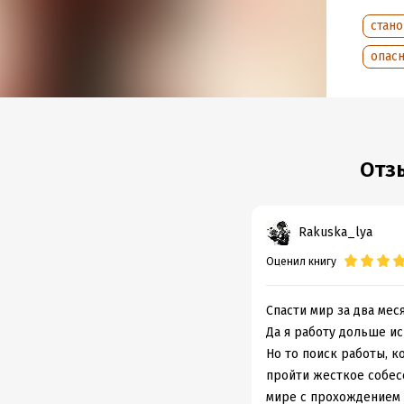
Дата н
стан
Объем
опас
Год из
Дата п
Отз
Rakuska_lya
Оценил книгу
Спасти мир за два мес
Да я работу дольше иск
Но то поиск работы, к
пройти жесткое собес
мире с прохождением 