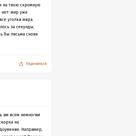
ом на твою скромную
 нет: мир уже
се уголки мира.
лось за секунды,
сь бы письма снова
е концов, у
 свалиться в
Поделиться
я и из червоточин на
ть. Мир на грани
их и не очень.
ся в геройства. Даже
 только отряхнутся и
веришь ты, не
ть им всем немногим
скорка на
 мозгов)) И быстрее
едоумение. Например,