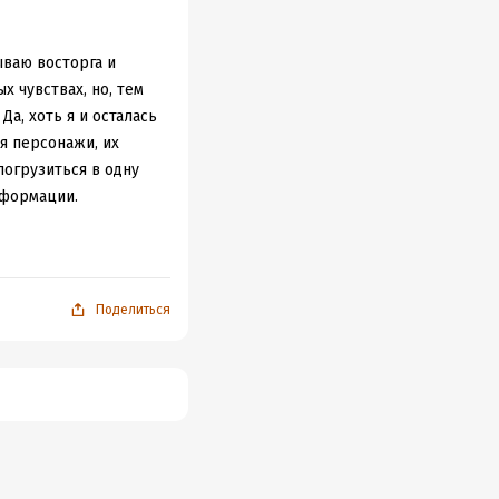
ваю восторга и
х чувствах, но, тем
Да, хоть я и осталась
я персонажи, их
погрузиться в одну
нформации.
ь учиться, пытаясь
оменял его планы.
о и призвали, сразу
ё вокруг. Дей далеко
Поделиться
ыло "два путя":
ать для жителей
ки, пробуждение
библиотекарем Фэем...
о у меня возникало
ты будут во второй