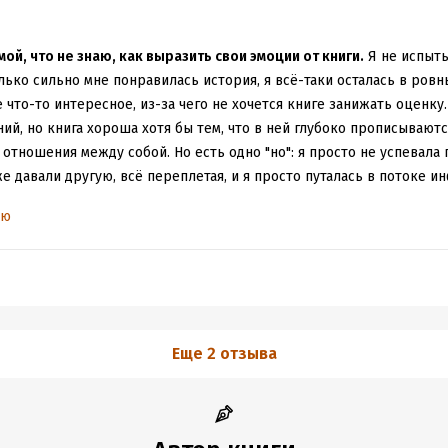
ой, что не знаю, как выразить свои эмоции от книги.
Я не испыты
лько сильно мне понравилась история, я всё-таки осталась в ровны
 что-то интересное, из-за чего не хочется книге занижать оценку. 
ий, но книга хороша хотя бы тем, что в ней глубоко прописываютс
отношения между собой. Но есть одно "но": я просто не успевала 
же давали другую, всё переплетая, и я просто путалась в потоке и
ой.
Он, конечно, предпочел бы остаться в своём мире и продолжит
ью
еды, но внезапный перенос в другой мир прямо из вагона метро п
е, он познакомился с Фреей, Аин и Ансом, которые, собственно, ег
авлена задача по спасению их мира Фрита от тьмы, погощающей вс
ях было быстренько отказаться от столь высокой цели, но у него б
неизвестном мире от голода, или всё-таки попытаться что-то сдел
 любой разумный человек, он выбрал второе. И начались подготов
Еще 2 отзыва
 же Фреей, Аин и Ансом, с Фриг, принцессой замка и интересным 
ога к спасению.
ить, почему не осталась впечатлена.
Скорее всего, из-за того, чт
в, которые остались без ответа. Конечно, скорее всего, эти отве