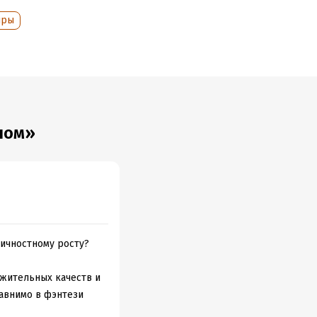
иры
лом»
личностному росту?
ожительных качеств и
равнимо в фэнтези