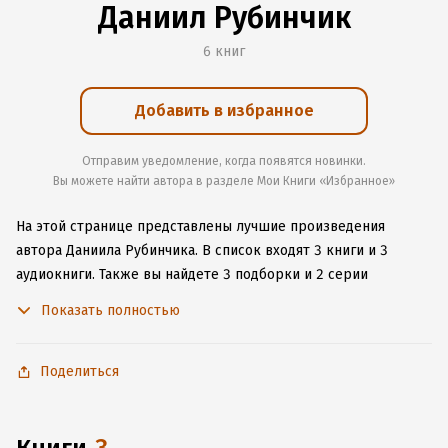
Даниил Рубинчик
6 книг
Добавить в избранное
Отправим уведомление, когда появятся новинки.
Вы можете найти автора в разделе Мои Книги «Избранное»
На этой странице представлены лучшие произведения
автора Даниила Рубинчика.
В список входят 3 книги и 3
аудиокниги.
Также вы найдете 3 подборки и 2 серии
с книгами автора.
Изучите более 15 отзывов о творчестве
Показать полностью
автора и начните читать или слушать книги Даниила
Рубинчика онлайн прямо на сайте, установите наше удобное
приложение для iOS или Android, чтобы не расставаться
Поделиться
с любимыми произведениями даже без подключения
к интернету.