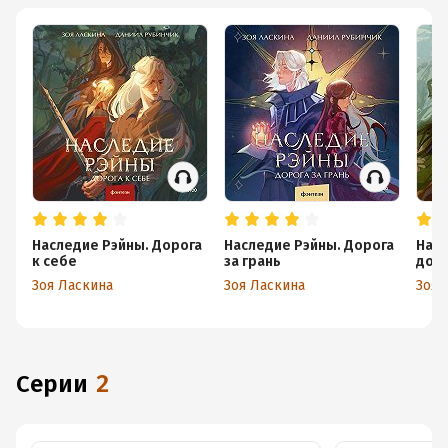
Наследие Рэйны. Дорога
Наследие Рэйны. Дорога
Насл
к себе
за грань
доро
Зоя Ласкина
Зоя Ласкина
Зоя 
Серии
2