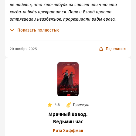
не надеясь, что кто-нибудь их спасет или что это
когда-нибудь прекратится. Полк и Взвод просто
оттягивали неизбежное, прореживали ряды врага,
но против зла устоять невозможно, оно было и будет,
Показать полностью
Зверь вечен, как и Господь.
20 ноября 2025
Поделиться
4.6
Премиум
Мрачный Взвод.
Ведьмин час
Рита Хоффман