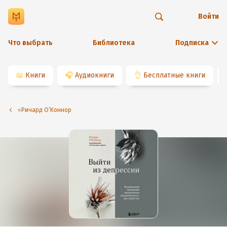
Войти
Что выбрать
Библиотека
Подписка
📖
Книги
🎧
Аудиокниги
👌
Бесплатные книги
⭐️Ричард О’Коннор