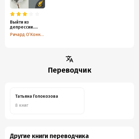
Выйти из
депрессии.
Проверенная
Ричард О’Коннор
программа
преодоления
эмоциональног
о расстройства
Переводчик
Татьяна Голокозова
8 книг
Другие книги переводчика