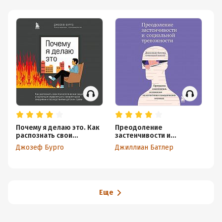
Почему я делаю это. Как
Преодоление
Ап
распознать свои
застенчивости и
пс
психологические защиты
социальной
са
Джозеф Бурго
Джиллиан Батлер
Та
и научиться справляться
тревожности. Программа
с неприятными эмоциями
самопомощи, основанная
и последствиями детских
на когнитивно-
травм
поведенческих техниках
Еще