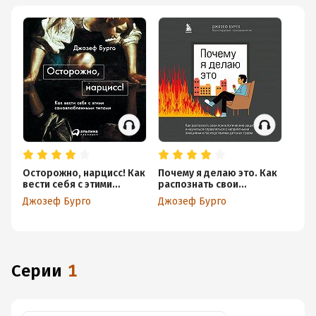
Осторожно, нарцисс! Как
Почему я делаю это. Как
вести себя с этими
распознать свои
самовлюбленными
психологические защиты
Джозеф Бурго
Джозеф Бурго
типами
и научиться справляться
с неприятными эмоциями
и последствиями детских
травм
Серии
1