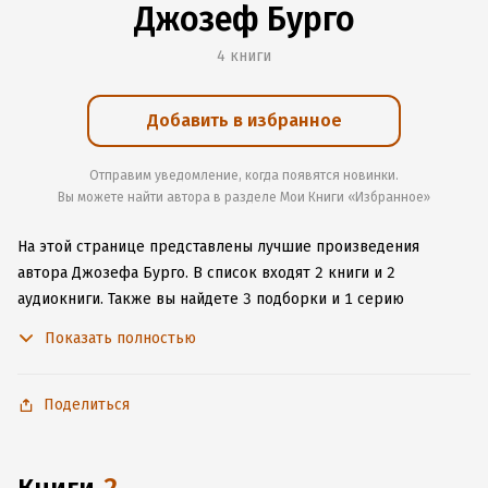
Джозеф Бурго
4 книги
Добавить в избранное
Отправим уведомление, когда появятся новинки.
Вы можете найти автора в разделе Мои Книги «Избранное»
На этой странице представлены лучшие произведения
автора Джозефа Бурго.
В список входят 2 книги и 2
аудиокниги.
Также вы найдете 3 подборки и 1 серию
с книгами автора.
Изучите более 18 отзывов о творчестве
Показать полностью
автора и начните читать или слушать книги Джозефа Бурго
онлайн прямо на сайте, установите наше удобное
приложение для iOS или Android, чтобы не расставаться
Поделиться
с любимыми произведениями даже без подключения
к интернету.