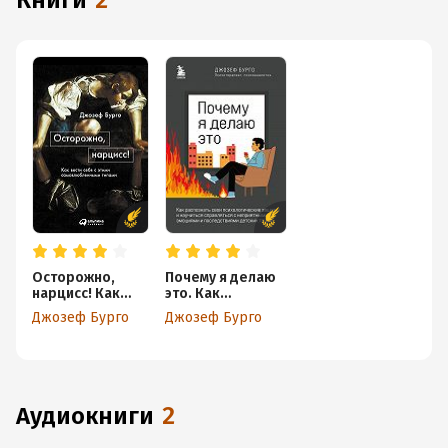
книги
2
Осторожно,
Почему я делаю
нарцисс! Как
это. Как
вести себя с
распознать свои
Джозеф Бурго
Джозеф Бурго
этими
психологические
самовлюбленны
защиты и
ми типами
научиться
справляться с
неприятными
эмоциями и
аудиокниги
2
последствиями
детских травм