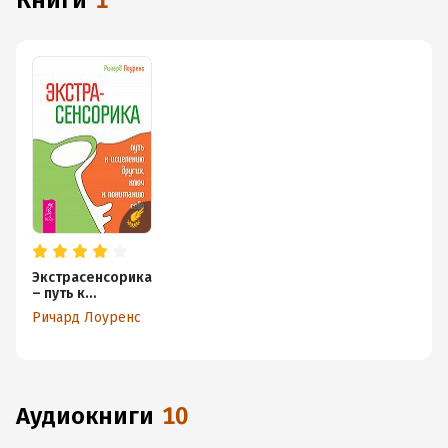
книги
1
Экстрасенсорика
– путь к
исцелению
Ричард Лоуренс
других, ключ к
пониманию себя
аудиокниги
10