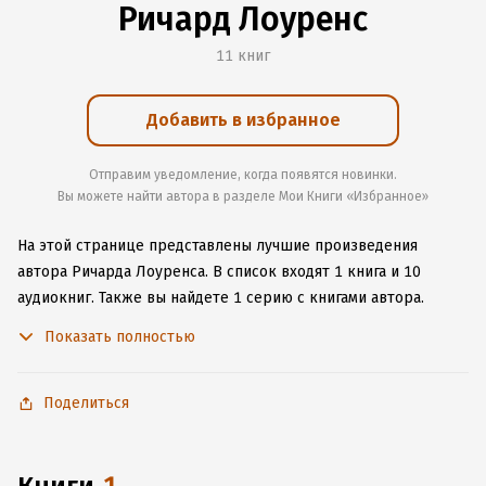
Ричард Лоуренс
11 книг
Добавить в избранное
Отправим уведомление, когда появятся новинки.
Вы можете найти автора в разделе Мои Книги «Избранное»
На этой странице представлены лучшие произведения
автора Ричарда Лоуренса.
В список входят 1 книга и 10
аудиокниг.
Также вы найдете 1 серию с книгами автора.
Изучите более 5 отзывов о творчестве автора и начните
Показать полностью
читать или слушать книги Ричарда Лоуренса онлайн прямо
на сайте, установите наше удобное приложение для iOS или
Android, чтобы не расставаться с любимыми произведениями
Поделиться
даже без подключения к интернету.