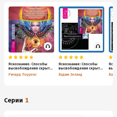
Яснознание. Способы
Яснознание: Способы
Ясно
высвобождения скрытых
высвобождения скрытых
выс
возможностей человека
возможностей человека.
возм
Ричард Лоуренс
Вадим Зеланд
Вади
Вершитель реальности
Тра
реал
Прос
Серии
1