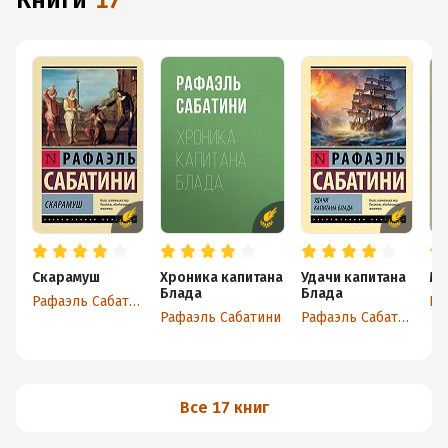
книги
17
Скарамуш
Хроника капитана
Удачи капитана
Мо
Блада
Блада
Рафаэль Сабатини
Ра
Рафаэль Сабатини
Рафаэль Сабатини
Все 17 книг