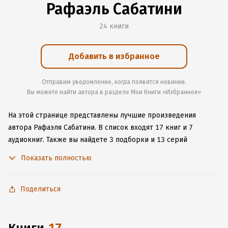
Рафаэль Сабатини
24 книги
Добавить в избранное
Отправим уведомление, когда появятся новинки.
Вы можете найти автора в разделе Мои Книги «Избранное»
На этой странице представлены лучшие произведения
автора Рафаэля Сабатини.
В список входят 17 книг и 7
аудиокниг.
Также вы найдете 3 подборки и 13 серий
с книгами автора.
Изучите более 162 отзыва о творчестве
Показать полностью
автора и начните читать или слушать книги Рафаэля Сабатини
онлайн прямо на сайте, установите наше удобное
приложение для iOS или Android, чтобы не расставаться
Поделиться
с любимыми произведениями даже без подключения
к интернету.