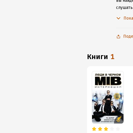
вы найде
слушать 
не расс
Пока
Поде
книги
1