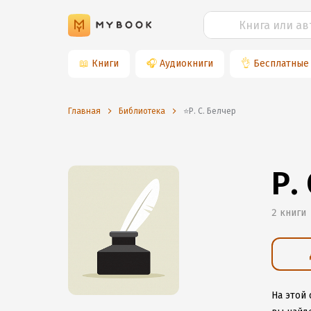
📖
Книги
🎧
Аудиокниги
👌
Бесплатные
Главная
Библиотека
⭐️Р. С. Белчер
Р.
2 книги
На этой