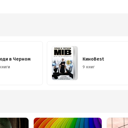
юди в Черном
КиноBest
книги
9 книг