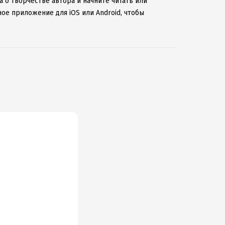
а о творчестве автора и начните читать или
ное приложение для iOS или Android, чтобы
ернету.