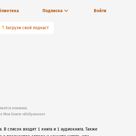
блиотека
Подписка
Войти
🎙
Загрузи свой подкаст
явятся новинки.
ле Мои Книги «Избранное»
а.
В список входят 1 книга и 1 аудиокнига.
Также