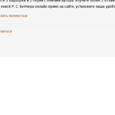
те 3 подборки и 2 серии с книгами автора.
Изучите более 2 отзыв
книги Р. С. Белчера онлайн прямо на сайте, установите наше удоб
таваться с любимыми произведениями даже без подключения к инт
зать полностью
литься