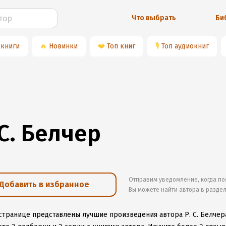
Что выбрать
Би
 книги
🔥
Новинки
❤️
Топ книг
🎙
Топ аудиокниг
 С. Белчер
Отправим уведомление, когда по
Добавить в избранное
Вы можете найти автора в разде
 странице представлены лучшие произведения автора Р. С. Белчер