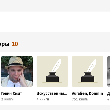
торы
10
Гэвин Смит
Искусственный Интеллект RT
Auralien, Domnin
2 книги
4 книги
751 книга
4