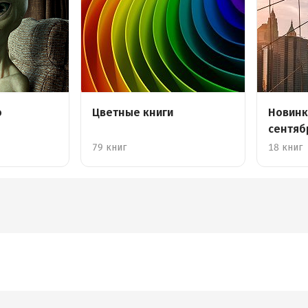
о
Цветные книги
Новинк
сентяб
79 книг
18 книг