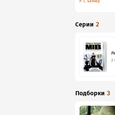
Р. С. Белчер
Серии
2
Л
2 
Подборки
3