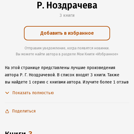
Р. Ноздрачева
3 книги
Добавить в избранное
Отправим уведомление, когда появятся новинки.
Вы можете найти автора в разделе Мои Книги «Избранное»
На этой странице представлены лучшие произведения
автора Р. Г. Ноздрачевой.
В список входят 3 книги.
Также
вы найдете 1 серию с книгами автора.
Изучите более 1 отзыв
о творчестве автора и начните читать или слушать книги Р. Г.
Показать полностью
Ноздрачевой онлайн прямо на сайте, установите наше
удобное приложение для iOS или Android, чтобы
не расставаться с любимыми произведениями даже без
Поделиться
подключения к интернету.