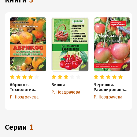
книги
3
Абрикос.
Вишня
Черешня.
Технология
Районированные
Р. Ноздрачева
выращивания
сорта. Опыт
Р. Ноздрачева
Р. Ноздрачева
выращивания в
Черноземье
Серии
1