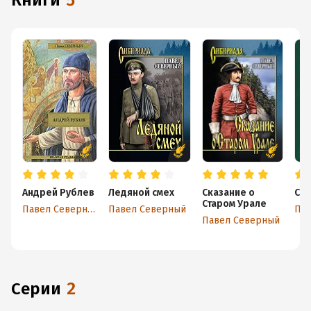
книги
5
Андрей Рублев
Ледяной смех
Сказание о
Свя
Старом Урале
Павел Северный
Павел Северный
Пав
Павел Северный
Серии
2