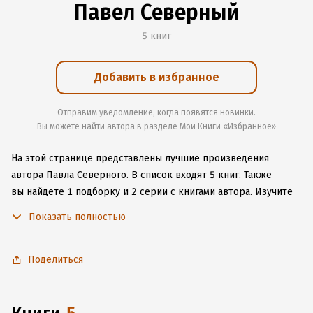
Павел Северный
5 книг
Добавить в избранное
Отправим уведомление, когда появятся новинки.
Вы можете найти автора в разделе Мои Книги «Избранное»
На этой странице представлены лучшие произведения
автора Павла Северного.
В список входят 5 книг.
Также
вы найдете 1 подборку и 2 серии с книгами автора.
Изучите
более 7 отзывов о творчестве автора и начните читать или
Показать полностью
слушать книги Павла Северного онлайн прямо на сайте,
установите наше удобное приложение для iOS или Android,
чтобы не расставаться с любимыми произведениями даже
Поделиться
без подключения к интернету.