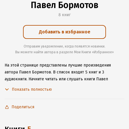
Павел Бормотов
8 книг
Добавить в избранное
Отправим уведомление, когда появятся новинки.
Вы можете найти автора в разделе Мои Книги «Избранное»
На этой странице представлены лучшие произведения
автора Павел Бормотов.
В список входят 5 книг и 3
аудиокниги.
Начните читать или слушать книги Павел
Бормотов онлайн прямо на сайте, установите наше удобное
Показать полностью
приложение для iOS или Android, чтобы не расставаться
с любимыми произведениями даже без подключения
к интернету.
Поделиться