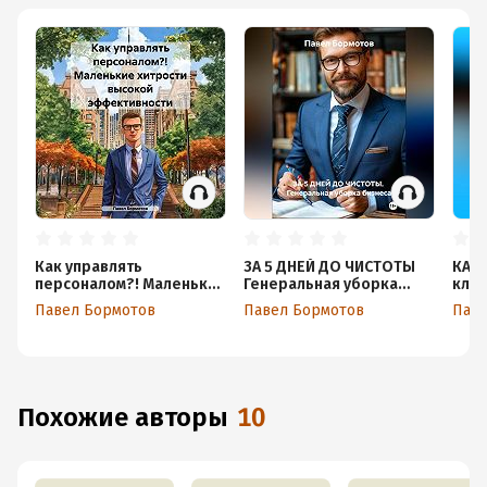
Как управлять
ЗА 5 ДНЕЙ ДО ЧИСТОТЫ
КАК?
персоналом?! Маленькие
Генеральная уборка
клю
хитрости высокой
бизнеса
Павел Бормотов
Павел Бормотов
Паве
эффективности
Похожие авторы
10