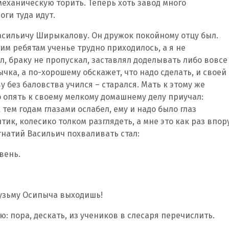
 механическую торить. Теперь хоть завод много
оги туда идут.
асильичу Ширыкалову. Он дружок покойному отцу был.
гим ребятам ученье трудно приходилось, а я не
л, браку не пропускал, заставлял доделывать либо вовсе
ычка, а по-хорошему обскажет, что надо сделать, и своей
ву без баловства учился – старался. Мать к этому же
о опять к своему мелкому домашнему делу приучал:
к тем годам глазами ослабел, ему и надо было глаз
ик, колесико толком разглядеть, а мне это как раз впору
Игнатий Васильич похваливать стал:
вень.
 Кузьму Осипыча выходишь!
: пора, дескать, из учеников в слесаря перечислить.