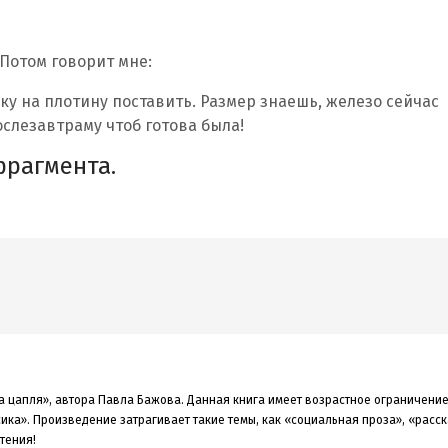
 Потом говорит мне:
ку на плотину поставить. Размер знаешь, железо сейчас
ослезавтраму чтоб готова была!
фрагмента.
та цапля», автора Павла Бажова. Данная книга
имеет возрастное ограничение
сика»
.
Произведение затрагивает такие темы, как «социальная проза»
, «расс
тения!