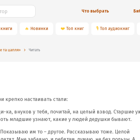
Что выбрать
Би
 книги
🔥
Новинки
❤️
Топ книг
🎙
Топ аудиокниг
е та цапля»
Читать
ои крепко настаивать стали:
ди-ка, внуков у тебя, почитай, на целый взвод. Старшие у
хоть младшие узнают, какие у людей дедушки бывают.
 Показываю им то – другое. Рассказываю тоже. Целой
етят. Мне забавно, и ребятам, думаю, не без пользы. А