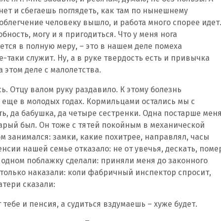
-нет и сбегаешь поглядеть, как там по нынешнему
облегчение человеку вышло, и работа много спорее идет
бность, могу и я пригодиться. Что у меня нога
тся в полную меру, – это в нашем деле помеха
се-таки служит. Ну, а в руке твердость есть и привычка
а этом деле с малолетства.
сь. Отцу валом руку раздавило. К этому болезнь
е еще в молодых годах. Кормильцами остались мы с
ть, да бабушка, да четыре сестренки. Одна постарше меня
тарый был. Он тоже с тятей покойным в механической
м занимался: замки, какие похитрее, направлял, часы
нсии нашей семье отказало: не от увечья, дескать, поме
В одном поблажку сделали: приняли меня до законного
 только наказали: коли фабричный инспектор спросит,
атери сказали:
 тебе и пенсия, а судиться вздумаешь – хуже будет.