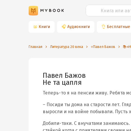
📖
Книги
🎧
Аудиокниги
👌
Бесплатные
Главная
Литература 20 века
⭐️Павел Бажов
📚«Н
Павел Бажов
Не та цапля
Теперь-то я на пенсии живу. Ребята м
– Посиди ты дома на старости лет. Гля
выросли и на войне побывали. Пусть 
Добили-таки. С внучатами занимаюсь.
стайкой когда с приятелями своими нал