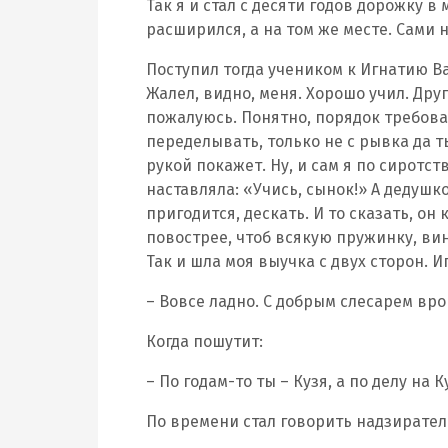
Так я и стал с десяти годов дорожку в
расширился, а на том же месте. Сами н
Поступил тогда учеником к Игнатию В
Жалел, видно, меня. Хорошо учил. Дру
пожалуюсь. Понятно, порядок требова
переделывать, только не с рывка да т
рукой покажет. Ну, и сам я по сиротст
наставляла: «Учись, сынок!» А дедушк
пригодится, дескать. И то сказать, он 
повострее, чтоб всякую пружинку, винт
Так и шла моя выучка с двух сторон. 
– Вовсе ладно. С добрым слесарем вро
Когда пошутит:
– По годам-то ты – Кузя, а по делу на
По времени стал говорить надзирателю