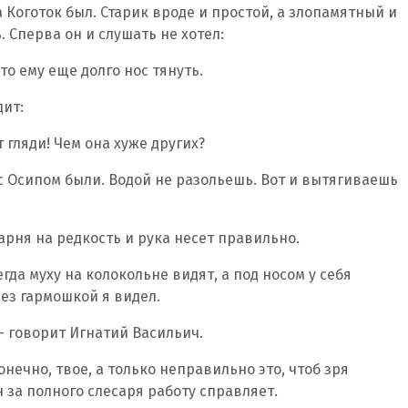
 Коготок был. Старик вроде и простой, а злопамятный и
 Сперва он и слушать не хотел:
то ему еще долго нос тянуть.
дит:
т гляди! Чем она хуже других?
 с Осипом были. Водой не разольешь. Вот и вытягиваешь
парня на редкость и рука несет правильно.
егда муху на колокольне видят, а под носом у себя
рез гармошкой я видел.
– говорит Игнатий Васильич.
конечно, твое, а только неправильно это, чтоб зря
н за полного слесаря работу справляет.