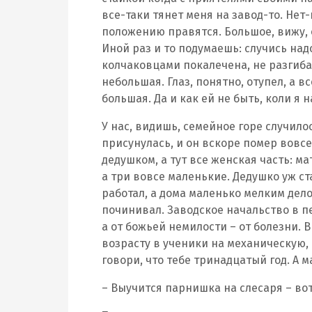
все-таки тянет меня на завод-то. Нет
положению правятся. Большое, вижу, 
Иной раз и то подумаешь: случись надо
колчаковцами покалечена, не разгибае
небольшая. Глаз, понятно, отупел, а в
большая. Да и как ей не быть, коли я н
У нас, видишь, семейное горе случило
присунулась, и он вскоре помер вовс
дедушком, а тут все женская часть: ма
а три вовсе маленькие. Дедушко уж с
работал, а дома маленько мелким дело
починивал. Заводское начальство в пе
а от божьей немилости – от болезни. 
возрасту в ученики на механическую,
говори, что тебе тринадцатый год. А м
– Выучится парнишка на слесаря – вот