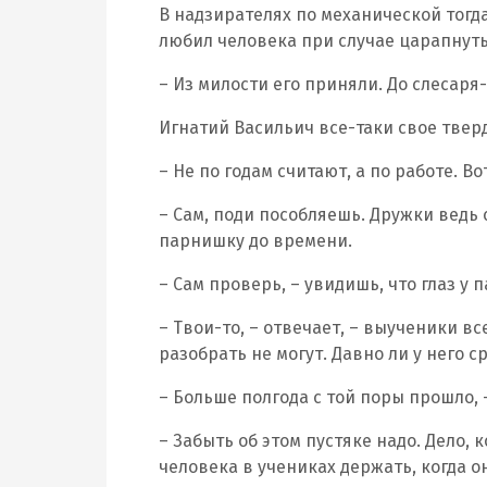
В надзирателях по механической тогда
любил человека при случае царапнуть.
– Из милости его приняли. До слесаря-
Игнатий Васильич все-таки свое твер
– Не по годам считают, а по работе. Во
– Сам, поди пособляешь. Дружки ведь
парнишку до времени.
– Сам проверь, – увидишь, что глаз у 
– Твои-то, – отвечает, – выученики вс
разобрать не могут. Давно ли у него с
– Больше полгода с той поры прошло, 
– Забыть об этом пустяке надо. Дело, 
человека в учениках держать, когда о