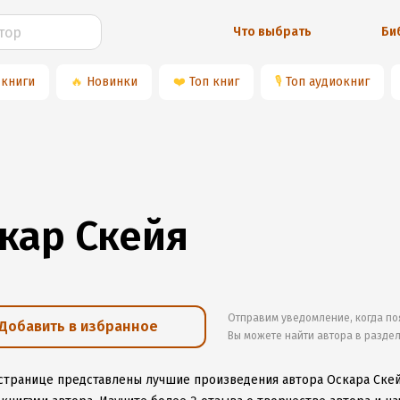
Что выбрать
Би
 книги
🔥
Новинки
❤️
Топ книг
🎙
Топ аудиокниг
кар Скейя
Отправим уведомление, когда по
Добавить в избранное
Вы можете найти автора в разде
 странице представлены лучшие произведения автора Оскара Ске