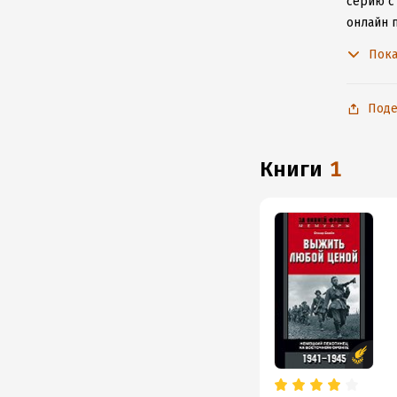
серию с
онлайн 
произве
Пока
Поде
книги
1