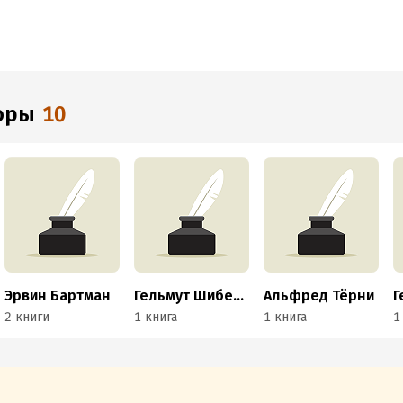
торы
10
Эрвин Бартман
Гельмут Шибель
Альфред Тёрни
Г
2 книги
1 книга
1 книга
1