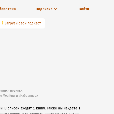
блиотека
Подписка
Войти
🎙
Загрузи свой подкаст
явятся новинки.
ле Мои Книги «Избранное»
йи.
В список входят 1 книга.
Также вы найдете 1