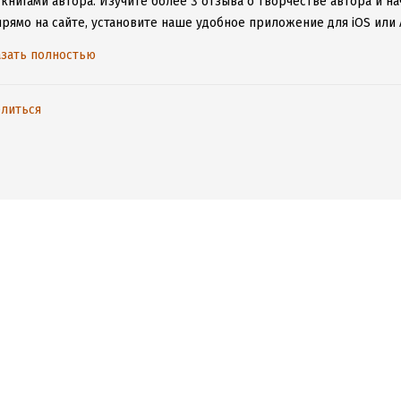
 книгами автора.
Изучите более 3 отзыва о творчестве автора и н
прямо на сайте, установите наше удобное приложение для iOS или 
дениями даже без подключения к интернету.
зать полностью
литься