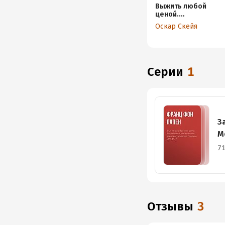
Выжить любой
ценой.
Немецкий
Оскар Скейя
пехотинец на
Восточном
фронте. 1941—
1945
Серии
1
З
М
71
Отзывы
3