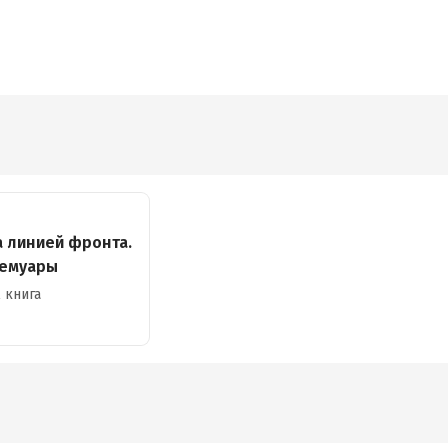
а линией фронта.
емуары
 книга