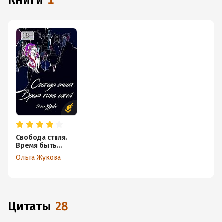
книги
1
Свобода стиля.
Время быть
собой. Книга о
Ольга Жукова
гармонии
внутреннего и
внешнего,
смелости
выражать свою
уникальность
Цитаты
28
через внешний
образ