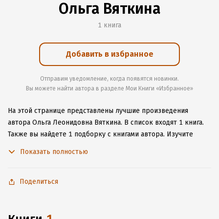
Ольга Вяткина
1 книга
Добавить в избранное
Отправим уведомление, когда появятся новинки.
Вы можете найти автора в разделе Мои Книги «Избранное»
На этой странице представлены лучшие произведения
автора Ольга Леонидовна Вяткина.
В список входят 1 книга.
Также вы найдете 1 подборку с книгами автора.
Изучите
более 1 отзыв о творчестве автора и начните читать или
Показать полностью
слушать книги Ольга Леонидовна Вяткина онлайн прямо
на сайте, установите наше удобное приложение для iOS или
Android, чтобы не расставаться с любимыми произведениями
Поделиться
даже без подключения к интернету.