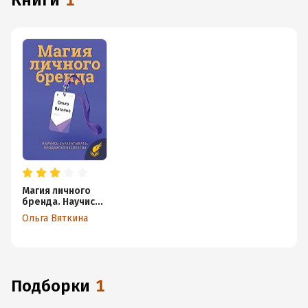
книги
1
Магия личного
бренда. Научись
зарабатывать,
Ольга Вяткина
продвигая
экспертов
Подборки
1