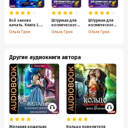
Всё заново
Штурман для
Штурман для
П
начать. Книга 1.
космического
космического
з
Найти принца,
демона.
демона. Тайна
з
Ольга Грон
Ольга Грон
Ольга Грон
О
обыграть
Гравитация
Аридена
диктатора
между нами
Другие аудиокниги автора
Желания кошачьих
Кольцо повелителя
К