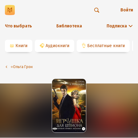
Войти
Что выбрать
Библиотека
Подписка
📖
Книги
🎧
Аудиокниги
👌
Бесплатные книги
⭐️Ольга Грон