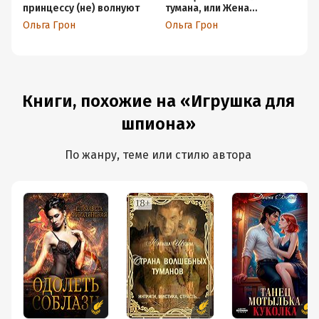
принцессу (не) волнуют
тумана, или Жена
ту
дракона
д
Ольга Грон
Ольга Грон
Ол
Книги, похожие на «Игрушка для
шпиона»
По жанру, теме или стилю автора