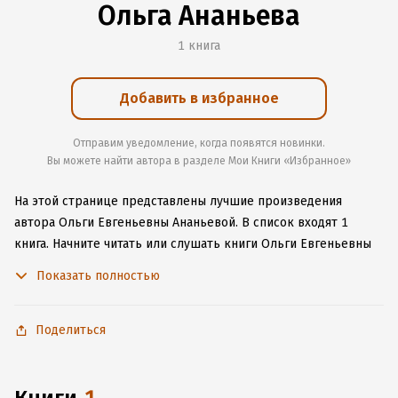
Ольга Ананьева
1 книга
Добавить в избранное
Отправим уведомление, когда появятся новинки.
Вы можете найти автора в разделе Мои Книги «Избранное»
На этой странице представлены лучшие произведения
автора Ольги Евгеньевны Ананьевой.
В список входят 1
книга.
Начните читать или слушать книги Ольги Евгеньевны
Ананьевой онлайн прямо на сайте, установите наше удобное
Показать полностью
приложение для iOS или Android, чтобы не расставаться
с любимыми произведениями даже без подключения
к интернету.
Поделиться