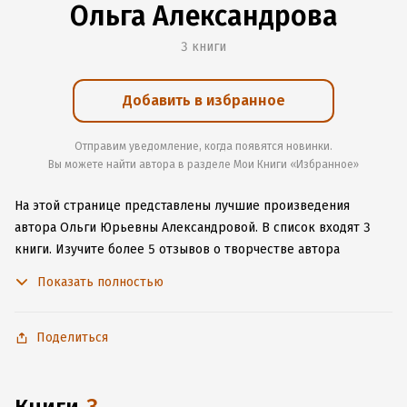
Ольга Александрова
3 книги
Добавить в избранное
Отправим уведомление, когда появятся новинки.
Вы можете найти автора в разделе Мои Книги «Избранное»
На этой странице представлены лучшие произведения
автора Ольги Юрьевны Александровой.
В список входят 3
книги.
Изучите более 5 отзывов о творчестве автора
и начните читать или слушать книги Ольги Юрьевны
Показать полностью
Александровой онлайн прямо на сайте, установите наше
удобное приложение для iOS или Android, чтобы
не расставаться с любимыми произведениями даже без
Поделиться
подключения к интернету.