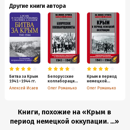
Другие книги автора
Битва за Крым
Белорусские
Крым в период
1941–1944 гг.
коллаборацион
немецкой
исты.
оккупации.
Алексей Исаев
Олег Романько
Олег Романько
Сотрудничеств
Национальные
о с оккупантами
отношения,
на территории
коллаборацион
Белоруссии.
изм и
1941–1945
партизанское
Книги, похожие на «Крым в
движение.
1941-1944
период немецкой оккупации. ...»