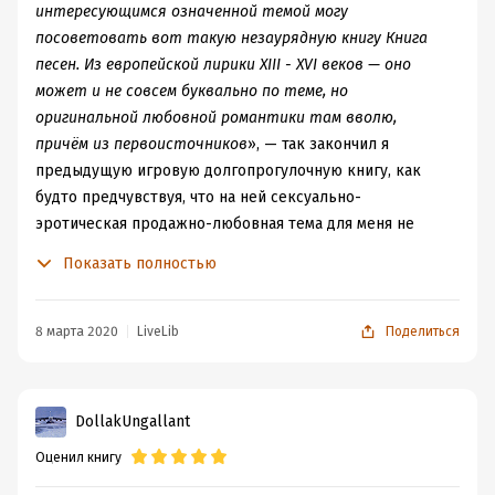
интересующимся означенной темой могу
посоветовать вот такую незаурядную книгу Книга
песен. Из европейской лирики XIII - XVI веков — оно
может и не совсем буквально по теме, но
оригинальной любовной романтики там вволю,
причём из первоисточников
», — так закончил я
предыдущую игровую долгопрогулочную книгу, как
будто предчувствуя, что на ней сексуально-
эротическая продажно-любовная тема для меня не
закончится, а будет продолжена (и, надеюсь, наконец-
Показать полностью
то закончена — не люблю заниматься в этом смысле
разного рода слюнотечными теоретизированиями,
предпочитаю практику) книгой бонусного задания
8 марта 2020
LiveLib
Поделиться
марта — от борделей и до съёмок порнофильмов будет
почти полный спектр клубнично-перчёного. Вот на
этом пожелании и ожидании мы эту
мартовскую
тему и
DollakUngallant
закроем.
Оценил книгу
Да, были люди в наше время,
Не то, что нынешнее племя: