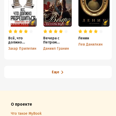
Всё, что
Вечера с
Ленин
должно
Петром
Лев Данилкин
разрешиться.
Великим
Захар Прилепин
Даниил Гранин
Хроника почти
бесконечной
войны: 2014-
2022
Еще
О проекте
Что такое MyBook