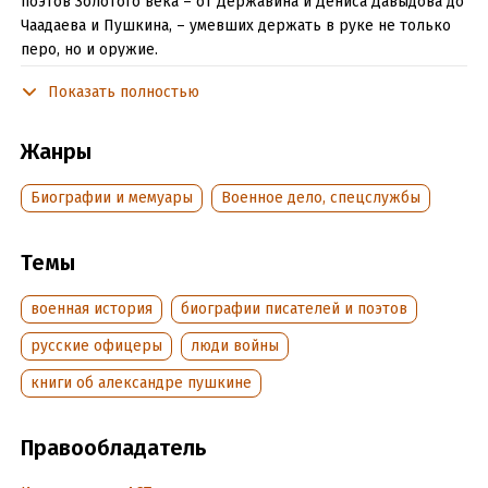
поэтов Золотого века – от Державина и Дениса Давыдова до
Чаадаева и Пушкина, – умевших держать в руке не только
перо, но и оружие.
Они сражались на Бородинском поле в 1812-м и вступали
Показать полностью
победителями в Париж, подавляли пугачёвский бунт и
восстание в Польше, аннексировали Финляндию, воевали со
Жанры
Швецией, ехали служить на Кавказ…
Биографии и мемуары
Военное дело, спецслужбы
Корнет, поручик, штабс-капитан, майор, полковник, генерал-
лейтенант, адмирал: классики русской литературы.
Темы
Подробная информация
военная история
биографии писателей и поэтов
Дата написания:
1 января 2017
русские офицеры
люди войны
Объем:
1020982
Год издания:
книги об александре пушкине
2025
ISBN (EAN):
9785171008208
Время на чтение:
15
ч.
Правообладатель