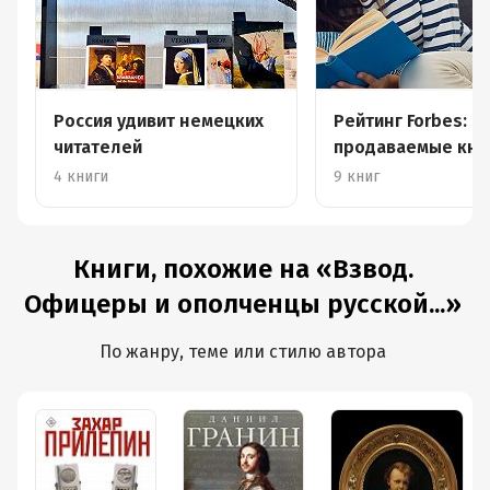
Россия удивит немецких
Рейтинг Forbes: с
читателей
продаваемые кни
года
4 книги
9 книг
Книги, похожие на «Взвод.
Офицеры и ополченцы русской...»
По жанру, теме или стилю автора