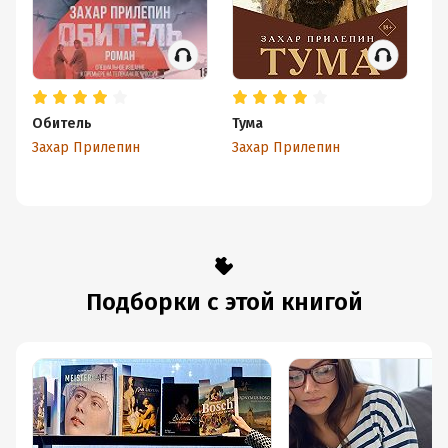
Александр Пушкин
Обитель
Тума
Не
а
Захар Прилепин
Захар Прилепин
За
Подборки с этой книгой