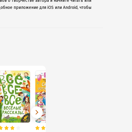
вов о творчестве автора и начните читать или
добное приложение для iOS или Android, чтобы
ернету.