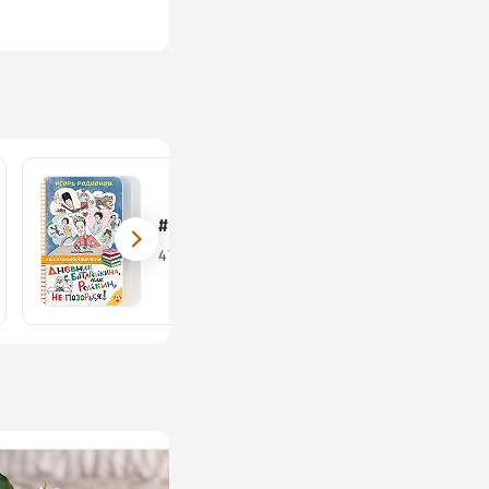
#школьноприкольно
47 книг