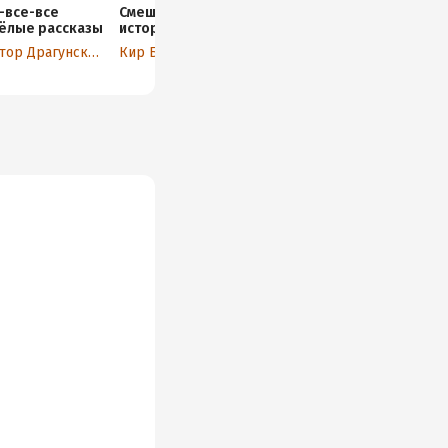
-все-все
Смешные
Рассказы про
Школьные
ёлые рассказы
истории –
школьников
прикольн
детям
истории
Виктор Драгунский
Кир Булычев
Виктор Драгунский