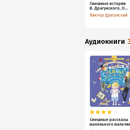
Смешные истории
В. Драгунского, О.
Кургузова, М.
Виктор Драгунский
Дружининой.
Эффективный
тренажёр по
скорочтению
аудиокниги
Смешные рассказы
маленького мальчи