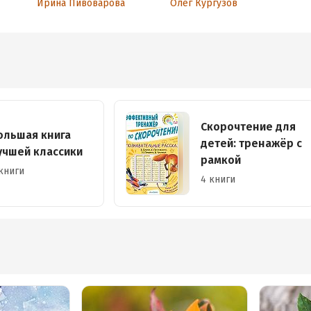
Ирина Пивоварова
Олег Кургузов
Аудиоспектакль
Скорочтение для
ольшая книга
детей: тренажёр с
учшей классики
рамкой
книги
4 книги