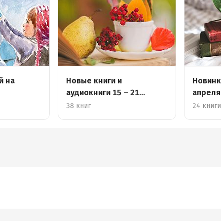
й на
Новые книги и
Новинк
аудиокниги 15 – 21
апреля
августа
38 книг
24 книг