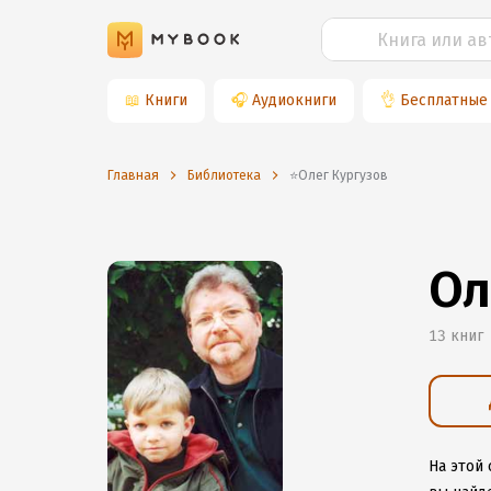
📖
Книги
🎧
Аудиокниги
👌
Бесплатные
Главная
Библиотека
⭐️Олег Кургузов
Ол
13 книг
На этой