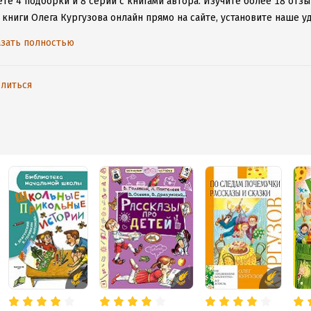
те 4 подборки и 8 серий с книгами автора.
Изучите более 18 отзы
 книги Олега Кургузова онлайн прямо на сайте, установите наше у
таваться с любимыми произведениями даже без подключения к инт
зать полностью
литься