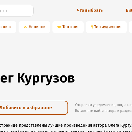
Что выбрать
Би
 книги
🔥
Новинки
❤️
Топ книг
🎙
Топ аудиокниг
ег Кургузов
Отправим уведомление, когда по
Добавить в избранное
Вы можете найти автора в разде
 странице представлены лучшие произведения автора Олега Кургу