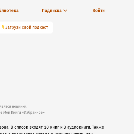
блиотека
Подписка
Войти
🎙
Загрузи свой подкаст
явятся новинки.
ле Мои Книги «Избранное»
зова.
В список входят 10 книг и 3 аудиокниги.
Также