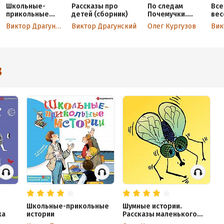
Школьные-
Рассказы про
По следам
Все
прикольные
детей (сборник)
Почемучки.
вес
истории
Рассказы и
Виктор Драгунский
Виктор Драгунский
Олег Кургузов
(сборник)
сказки
3
Школьные-прикольные
Шумные истории.
ка
истории
Рассказы маленького
мальчика.