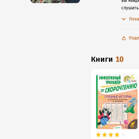
вы найде
слушать
не расс
Пока
Поде
книги
10