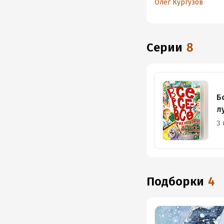
Олег Кургузов
Серии
8
Б
л
3 
Подборки
4