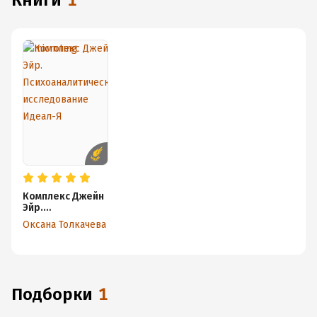
книги
1
Комплекс Джейн
Эйр.
Психоаналитичес
Оксана Толкачева
кое
исследование
Идеал-Я
Подборки
1