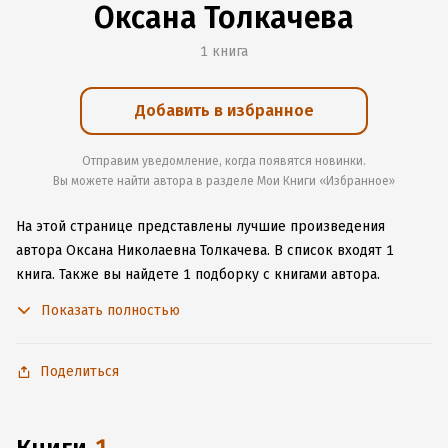
Оксана Толкачева
1 книга
Добавить в избранное
Отправим уведомление, когда появятся новинки.
Вы можете найти автора в разделе Мои Книги «Избранное»
На этой странице представлены лучшие произведения
автора Оксана Николаевна Толкачева.
В список входят 1
книга.
Также вы найдете 1 подборку с книгами автора.
Изучите более 1 отзыв о творчестве автора и начните читать
Показать полностью
или слушать книги Оксана Николаевна Толкачева онлайн
прямо на сайте, установите наше удобное приложение для
iOS или Android, чтобы не расставаться с любимыми
Поделиться
произведениями даже без подключения к интернету.