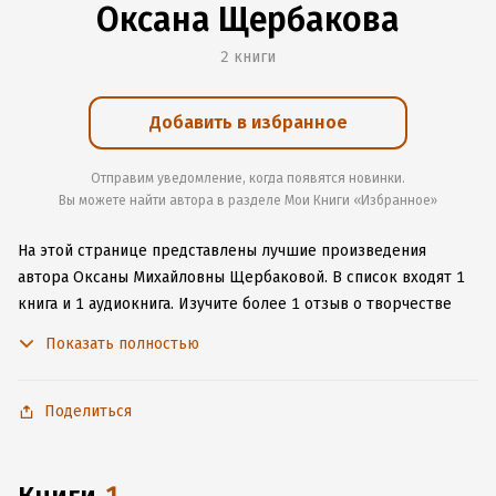
Оксана Щербакова
2 книги
Добавить в избранное
Отправим уведомление, когда появятся новинки.
Вы можете найти автора в разделе Мои Книги «Избранное»
На этой странице представлены лучшие произведения
автора Оксаны Михайловны Щербаковой.
В список входят 1
книга и 1 аудиокнига.
Изучите более 1 отзыв о творчестве
автора и начните читать или слушать книги Оксаны
Показать полностью
Михайловны Щербаковой онлайн прямо на сайте, установите
наше удобное приложение для iOS или Android, чтобы
не расставаться с любимыми произведениями даже без
Поделиться
подключения к интернету.