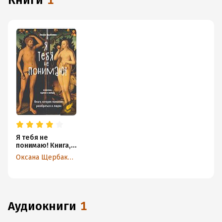
книги
1
Я тебя не
понимаю! Книга,
которая
Оксана Щербакова
помогает
разобраться в
людях.
аудиокниги
1