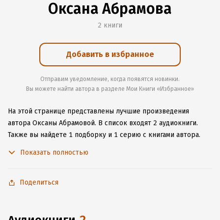
Оксана Абрамова
2 книги
Добавить в избранное
Отправим уведомление, когда появятся новинки.
Вы можете найти автора в разделе Мои Книги «Избранное»
На этой странице представлены лучшие произведения
автора Оксаны Абрамовой.
В список входят 2 аудиокниги.
Также вы найдете 1 подборку и 1 серию с книгами автора.
Начните читать или слушать книги Оксаны Абрамовой онлайн
Показать полностью
прямо на сайте, установите наше удобное приложение для
iOS или Android, чтобы не расставаться с любимыми
произведениями даже без подключения к интернету.
Поделиться