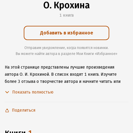
О. Крохина
1 книга
Добавить в избранное
Отправим уведомление, когда появятся новинки.
Вы можете найти автора в разделе Мои Книги «Избранное»
На этой странице представлены лучшие произведения
автора О. И. Крохиной.
В список входят 1 книга.
Изучите
более 3 отзыва о творчестве автора и начните читать или
слушать книги О. И. Крохиной онлайн прямо на сайте,
Показать полностью
установите наше удобное приложение для iOS или Android,
чтобы не расставаться с любимыми произведениями даже
без подключения к интернету.
Поделиться