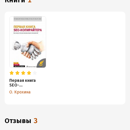
книги
1
Первая книга
SEO-
копирайтера. Как
О. Крохина
написать текст
для поисковых
машин и
пользователей
Отзывы
3