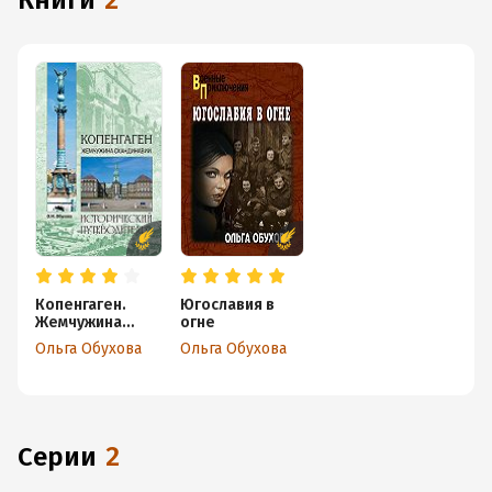
книги
2
Копенгаген.
Югославия в
Жемчужина
огне
Скандинавии
Ольга Обухова
Ольга Обухова
Серии
2