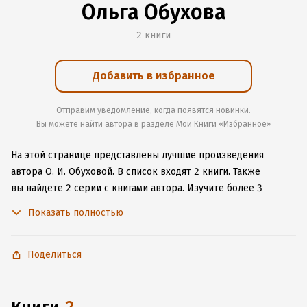
Ольга Обухова
2 книги
Добавить в избранное
Отправим уведомление, когда появятся новинки.
Вы можете найти автора в разделе Мои Книги «Избранное»
На этой странице представлены лучшие произведения
автора О. И. Обуховой.
В список входят 2 книги.
Также
вы найдете 2 серии с книгами автора.
Изучите более 3
отзыва о творчестве автора и начните читать или слушать
Показать полностью
книги О. И. Обуховой онлайн прямо на сайте, установите наше
удобное приложение для iOS или Android, чтобы
не расставаться с любимыми произведениями даже без
Поделиться
подключения к интернету.