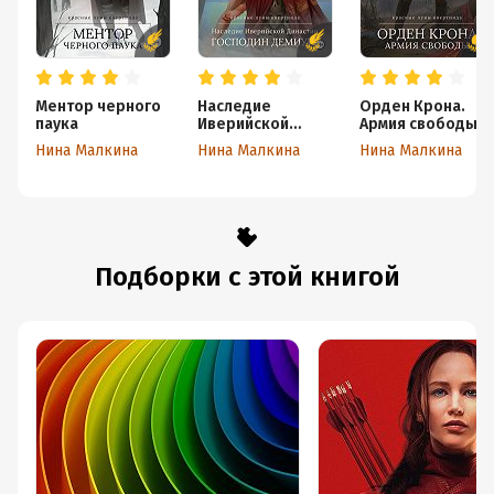
Ментор черного
Наследие
Орден Крона.
паука
Иверийской
Армия свободы
династии.
Нина Малкина
Нина Малкина
Нина Малкина
Господин
Демиург
Подборки с этой книгой