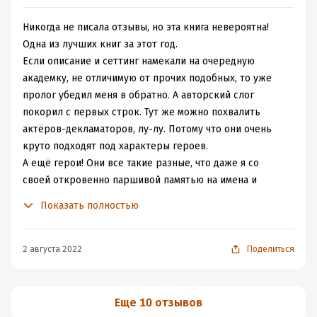
обучения в магической академии;
книге шанс до первой трети, но увы, проходняк
- живой и красивый слог автора погружающий
полнейший.
Никогда не писала отзывы, но эта книга невероятна!
читателя в книгу с первых глав;
Одна из лучших книг за этот год.
- яркие главные и второстепенные герои;
Если описание и сеттинг намекали на очередную
- политические интриги, которые толкают на
академку, не отличимую от прочих подобных, то уже
"строительство" собственных теорий заговора;
пролог убедил меня в обратно. А авторский слог
- удивительные и смешные персонажи рудвики, речь
покорил с первых строк. Тут же можно похвалить
которых пронизана весёлым "лу-лу" или "лу-ли" (в
актёров-декламаторов, лу-лу. Потому что они очень
аудио звучит ещё круче);
круто подходят под характеры героев.
- невероятная концовка, которая заставит вас сразу
А ещё герои! Они все такие разные, что даже я со
взять в руки продолжение этой истории.
своей откровенно паршивой памятью на имена и
события, их прекрасно запомнила с первого раза,
Показать полностью
Мне очень понравилось. Однозначно советую! А я пойду
потому что они все самобытные, у них разные
читать 2ю часть.
характеры, ценности и модели поведения, в
соответствии с их возрастом, социальным положением!
2 августа 2022
Поделиться
Они ошибаются, творят глупости и взрослеют, они
соответствуют задумке автора. Да, простушка из
деревни не будет понимать ценностей высшей знати и
Еще 10 отзывов
следовать им, да, политик и тактик до мозга костей в