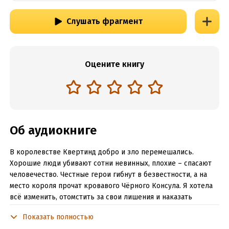
Слушать фрагмент
Оцените книгу
Об аудиокниге
В королевстве Квертинд добро и зло перемешались.
Хорошие люди убивают сотни невинных, плохие – спасают
человечество. Честные герои гибнут в безвестности, а на
место короля прочат кровавого Чёрного Консула. Я хотела
всё изменить, отомстить за свои лишения и наказать
виновных. Я готова была сразиться с целой армией, но раз
Показать полностью
за разом проигрывала одному-единственному человеку. И я