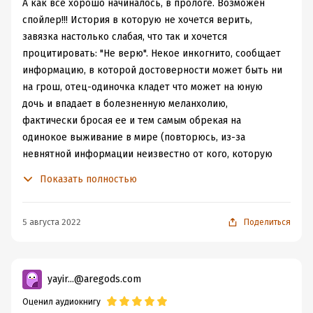
понимает, что сама судьба даёт ей шанс отомстить
А как все хорошо начиналось, в прологе. Возможен
тому, кто виновен во всех её бедах...
спойлер!!! История в которую не хочется верить,
завязка настолько слабая, что так и хочется
Характер Юны нетипичный для девушек того времени,
процитировать: "Не верю". Некое инкогнито, сообщает
но автор прекрасно раскрывает его читателям. Танцам
информацию, в которой достоверности может быть ни
и ухаживаниям она предпочитает лук и стрелы. Она
на грош, отец-одиночка кладет что может на юную
живёт со своим девизом по жизни до тех пор, пока
дочь и впадает в болезненную меланхолию,
юношеский максимализм (э-гег-ей) не сменяется
фактически бросая ее и тем самым обрекая на
осознанием ответственности за свои поступки.
одинокое выживание в мире (повторюсь, из-за
невнятной информации неизвестно от кого, которую
Из-за такого сложного характера, как у Юны - она
проверить невозможно), девочка, которая матери не
Показать полностью
вышла живой и настоящей на страницах: наивная,
знала, не видела и не получала никакой информации о
временами хвастливая и слишком самоуверенная,
ней от отца, вдруг решает что она готова вершить
бойкая и сильная, преданная своим друзьям и с одной
кровную месть к лицу, которое ей ничего не сделало и
5 августа 2022
Поделиться
мыслью в голове - отомстить.
которое она в глаза не видела. После данной завязки
становится очевидно, что написание ради написания и
Что ждёт читателя здесь:
завязка ради завязки. Нет истории, которая ведет
yayir...@aregods.com
героиню, есть автор, которого видно с первых же
Оценил аудиокнигу
- динамичный сюжет, который крутится вокруг
страниц и который за этих героев будет решать. Дам