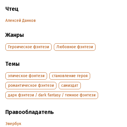
стала… Впрочем, о том, кем я стала, вам и расскажет эта
история. Меня зовут Юна Горст. И я смеюсь в лицо
Чтец
опасности.
Алексей Данков
Подробная информация
Жанры
Дата написания:
4 апреля 2020
Героическое фэнтези
Любовное фэнтези
Год издания:
2022
Дата поступления:
24 декабря 2024
ISBN (EAN):
9785005800060
Темы
эпическое фэнтези
становление героя
романтическое фэнтези
самиздат
дарк фэнтези / dark fantasy / темное фэнтези
Правообладатель
Эвербук