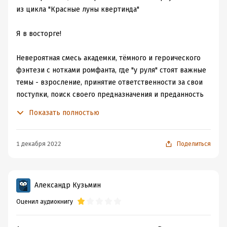
из цикла "Красные луны квертинда"
Я в восторге!
Невероятная смесь академки, тёмного и героического
фэнтези с нотками ромфанта, где "у руля" стоят важные
темы - взросление, принятие ответственности за свои
поступки, поиск своего предназначения и преданность
своим идеям.
Показать полностью
Юна Горст выросла в глухой деревушке вместе с
отцом. Всю жизнь она занималась только тем, что
1 декабря 2022
Поделиться
ловила рыбу, стреляла из лука и повторяла свой девиз
на все шалости: "Меня зовут Юна Горст. И я смеюсь в
лицо опасности".
Александр Кузьмин
Но с неожиданной вестью о смерти матери, умирает и
Оценил аудиокнигу
отец девушки. Одинокая и никому ненужная, она
получает приглашение в Кроинцкую Академию магии и