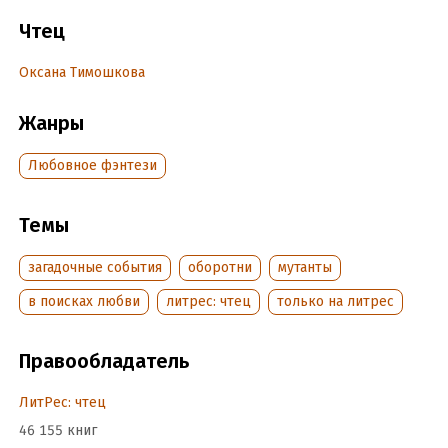
Пятая книга цикла «Май-плюс».
Чтец
Оксана Тимошкова
Подробная информация
Год издания:
2023
Жанры
Дата поступления:
7 марта 2023
Любовное фэнтези
Темы
загадочные события
оборотни
мутанты
в поисках любви
литрес: чтец
только на литрес
Правообладатель
ЛитРес: чтец
46 155 книг