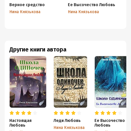
Верное средство
Ее Высочество Любовь
Н
Нина Князькова
Нина Князькова
Ни
Другие книги автора
Настоящая
Леди Любовь
Ее Высочество
Любовь
Любовь
Нина Князькова