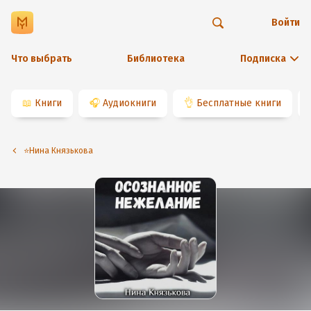
Войти
Что выбрать
Библиотека
Подписка
📖
Книги
🎧
Аудиокниги
👌
Бесплатные книги
⭐️Нина Князькова