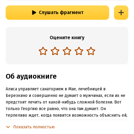
Слушать фрагмент
Оцените книгу
Об аудиокниге
Алиса управляет санаторием в Мае, лечебницей в
Березкино и совершенно не думает о мужчинах, если их не
предстоит лечить от какой-нибудь сложной болезни. Вот
только Георгию все равно, что она там думает. Он
терпеливо ждет, когда появится возможность объяснить ей,
что, на самом деле, ее нежелание видеть в нем своего
Показать полностью
мужчину уже ни на что не влияет.