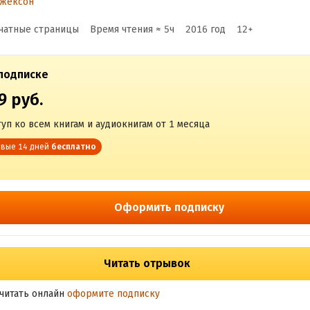
Джексон
довольствие
чатные страницы
Время чтения ≈
5
ч
2016
год
12
+
т профессии
подписке
9 руб.
уп ко всем книгам и аудиокнигам от 1 месяца
вые 14 дней
бесплатно
Оформить подписку
Читать отрывок
читать онлайн
оформите подписку