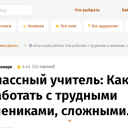
Что выбрать
Би
 книги
🔥
Новинки
❤️
Топ книг
🎙
Топ аудиокниг
⭐️Нина Джексон
📚«Классный учитель: Как работать с трудными учениками,
4.41
(
32 оценки
)
емиум
лассный учитель: Ка
аботать с трудными
чениками, сложными
одителями и получат