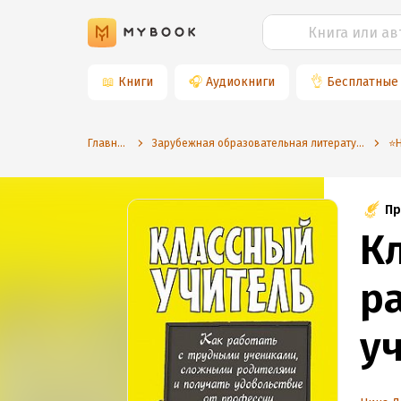
📖
Книги
🎧
Аудиокниги
👌
Бесплатные
Главная
Зарубежная образовательная литература
Пр
К
р
у
р