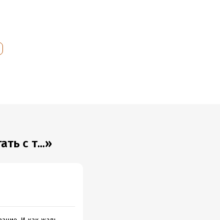
я
ь с т...»