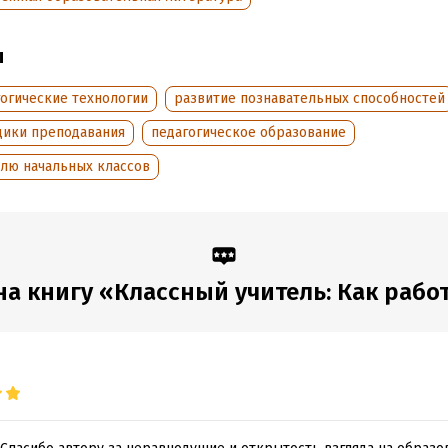
обная информация
ы
аписания:
1 января 2015
ISBN (EAN):
9785961443646
огические технологии
развитие познавательных способностей
:
329835
Переводчик:
Елена Лидовска
дания:
2016
Время на чтение:
5
ч.
дики преподавания
педагогическое образование
елю начальных классов
а книгу «Классный учитель: Как работат