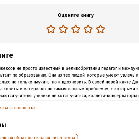
Оцените книгу
ниге
жексон не просто известный в Великобритании педагог и между
ьтант по образованию. Она из тех людей, которые умеют увлечь и
слых; не только научить, но и вдохновить. В своей новой книге Д
а советы и материалы по самым важным проблемам, с которыми 
ваются учителя: ученики не хотят учиться, коллеги-консерваторы
 новых методов обучения, родители ни во что не ставят учителя.
казать полностью
м, что пишет автор, стоят огромный опыт и глубокая теоретическая
поможет разобраться в сложной ситуации с учеником или родител
ры
ть с детьми с особенностями развития, вообще с самыми разными
жет, как сделать ваши уроки незабываемыми.
бежная образовательная литература