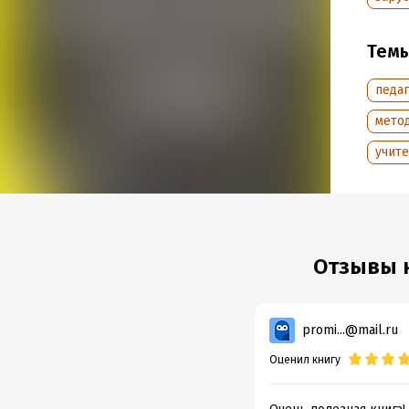
Подр
Тем
Дата н
педаг
Объем
Год из
мето
учит
Отзывы н
promi...@mail.ru
Оценил книгу