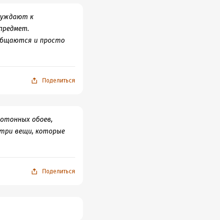
обуждают к
предмет.
общаются и просто
Поделиться
нотонных обоев,
) три вещи, которые
Поделиться