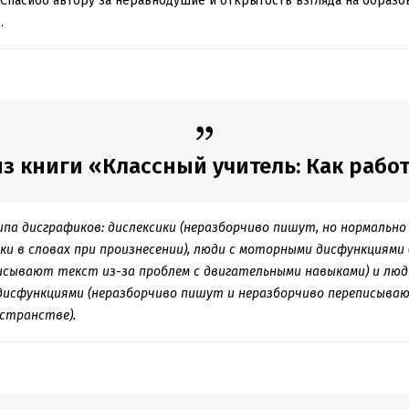
 Спасибо автору за неравнодушие и открытость взгляда на образов
.
з книги «Классный учитель: Как работат
па дисграфиков: дислексики (неразборчиво пишут, но нормальн
и в словах при произнесении), люди с моторными дисфункциями
исывают текст из-за проблем с двигательными навыками) и люд
исфункциями (неразборчиво пишут и неразборчиво переписывают
странстве).