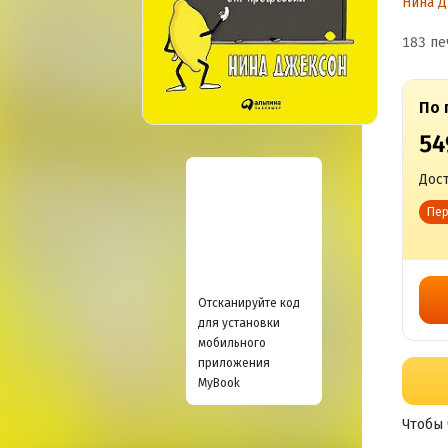
Нина 
у
183 пе
о
По 
54
Дост
Пер
Отсканируйте код
для установки
мобильного
приложения
MyBook
Чтобы 