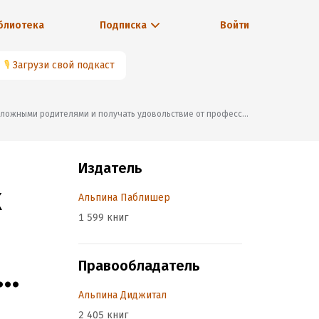
блиотека
Подписка
Войти
🎙
Загрузи свой подкаст
 сложными родителями и получать удовольствие от профессии»
Издатель
к
Альпина Паблишер
1 599 книг
Правообладатель
Альпина Диджитал
ь
2 405 книг