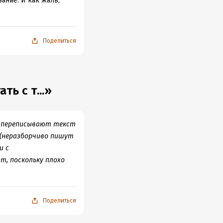
ание. И как жаль,
Поделиться
ь с т...»
о переписывают текст
 (неразборчиво пишут
и с
, поскольку плохо
Поделиться