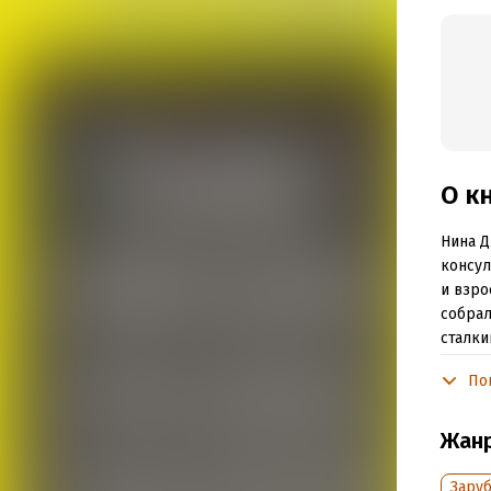
О к
Нина Д
консул
и взро
собрал
сталки
против
По
За все
Книга 
Жан
работа
подска
Зару