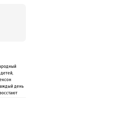
народный
 детей,
жексон
каждый день
 восстают
 основа.
ем; научит
 детьми;