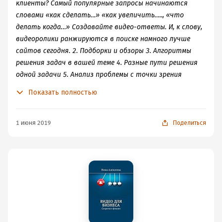
клиенты? Самый популярные запросы начинаются
словами «как сделать…» «как увеличить….., «что
делать когда…» Создавайте видео-ответы. И, к слову,
видеоролики ранжируются в поиске намного лучше
сайтов сегодня. 2. Подборки и обзоры 3. Алгоритмы
решения задач в вашей теме 4. Разные пути решения
одной задачи 5. Анализ проблемы с точки зрения
возникновения 6. Исследования рынка, аналитическое
Показать полностью
сравнение для клиента 7. Случаи из практики, кейсы 8.
Процесс оформления заказа и выполнение 9. Интервью
со специалистами и экспертами 10. Пошаговые
1 июня 2019
Поделиться
алгоритмы изготовления, сборки или использования
и т. д.