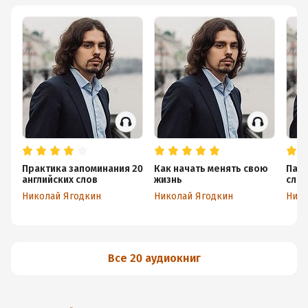
Практика запоминания 20
Как начать менять свою
Пасс
английских слов
жизнь
слов
легк
Николай Ягодкин
Николай Ягодкин
Нико
англ
Все 20 аудиокниг