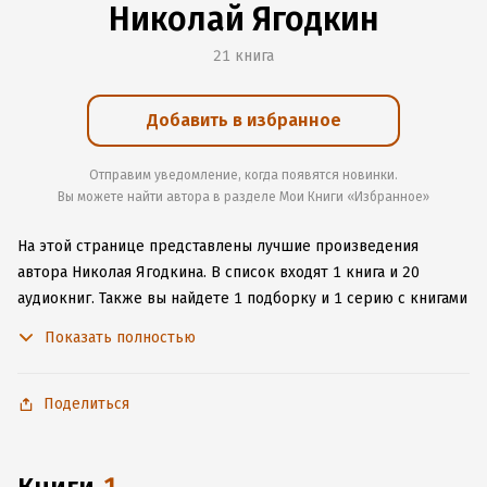
Николай Ягодкин
21 книга
Добавить в избранное
Отправим уведомление, когда появятся новинки.
Вы можете найти автора в разделе Мои Книги «Избранное»
На этой странице представлены лучшие произведения
автора Николая Ягодкина.
В список входят 1 книга и 20
аудиокниг.
Также вы найдете 1 подборку и 1 серию с книгами
автора.
Изучите более 5 отзывов о творчестве автора
Показать полностью
и начните читать или слушать книги Николая Ягодкина
онлайн прямо на сайте, установите наше удобное
приложение для iOS или Android, чтобы не расставаться
Поделиться
с любимыми произведениями даже без подключения
к интернету.