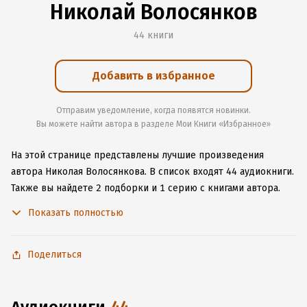
Николай Волосянков
44 книги
Добавить в избранное
Отправим уведомление, когда появятся новинки.
Вы можете найти автора в разделе Мои Книги «Избранное»
На этой странице представлены лучшие произведения
автора Николая Волосянкова.
В список входят 44 аудиокниги.
Также вы найдете 2 подборки и 1 серию с книгами автора.
Изучите более 1 отзыв о творчестве автора и начните читать
Показать полностью
или слушать книги Николая Волосянкова онлайн прямо
на сайте, установите наше удобное приложение для iOS или
Android, чтобы не расставаться с любимыми произведениями
Поделиться
даже без подключения к интернету.