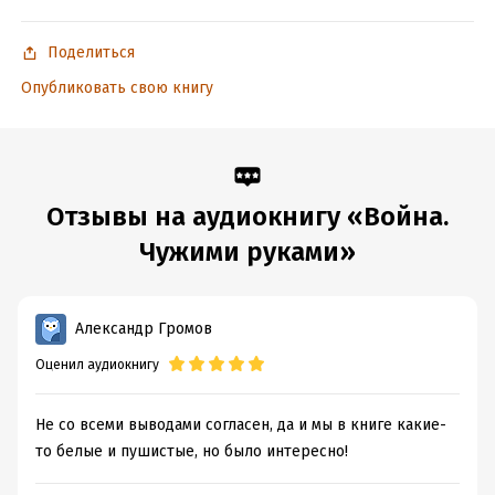
и другие, не менее показательные эпизоды манипуляции
Поделиться
целыми странами и народами.
Опубликовать свою книгу
© Николай Стариков, 2017
© ООО «Издательство „Э“, 2017
© & ℗ ООО «Аудиокнига», 2017
Отзывы на аудиокнигу «Война.
Продюсер аудиозаписи: Татьяна Плюта
Чужими руками»
Подробная информация
Дата написания:
1 января 2017
Александр Громов
Год издания:
2017
Оценил аудиокнигу
Дата поступления:
7 февраля 2020
ISBN (EAN):
9785041493400
Не со всеми выводами согласен, да и мы в книге какие-
то белые и пушистые, но было интересно!