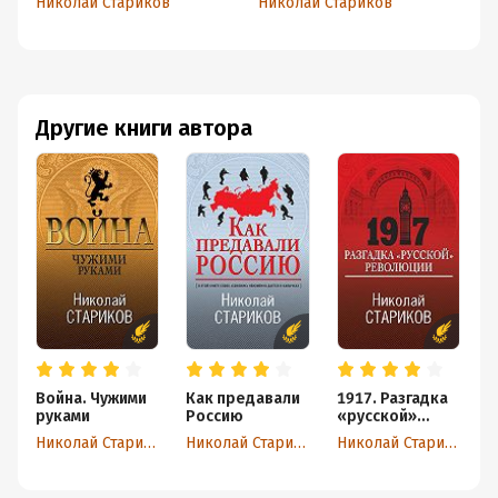
Николай Стариков
Николай Стариков
Ни
Другие книги автора
Война. Чужими
Как предавали
1917. Разгадка
С
руками
Россию
«русской»
В
революции
в
Николай Стариков
Николай Стариков
Николай Стариков