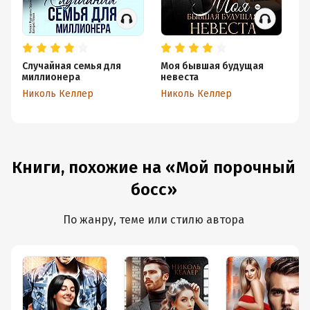
Случайная семья для
Моя бывшая будущая
Не
миллионера
невеста
н
Николь Келлер
Николь Келлер
Ни
Книги, похожие на «Мой порочный
босс»
По жанру, теме или стилю автора