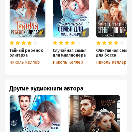
Тайный ребенок
Случайная семья
Фиктивная семья
олигарха
для миллионера
для босса
Николь Келлер
Николь Келлер
Николь Келлер
Другие аудиокниги автора