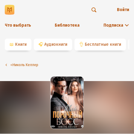
Войти
Что выбрать
Библиотека
Подписка
📖
Книги
🎧
Аудиокниги
👌
Бесплатные книги
⭐️Николь Келлер