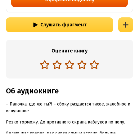
Слушать фрагмент
Оцените книгу
Об аудиокниге
– Папочка, где же ты?! – сбоку раздается тихое, жалобное и
испуганное.
Резко торможу. До противного скрипа каблуков по полу.
Делаю шаг вперед, как снова слышу всхлип, больше