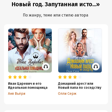
Новый год. Запутанная исто...»
По жанру, теме или стилю автора
Иван Царевич и его
Домашний арест или
Ф
Идеальная помощница
Новый папа по соседству
ма
Аня Вьёри
Олли Серж
Ин