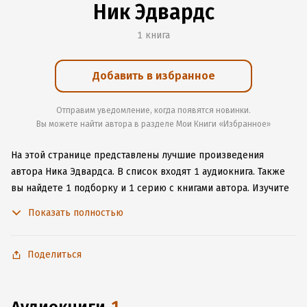
Ник Эдвардс
1 книга
Добавить в избранное
Отправим уведомление, когда появятся новинки.
Вы можете найти автора в разделе Мои Книги «Избранное»
На этой странице представлены лучшие произведения
автора Ника Эдвардса.
В список входят 1 аудиокнига.
Также
вы найдете 1 подборку и 1 серию с книгами автора.
Изучите
более 2 отзыва о творчестве автора и начните читать или
Показать полностью
слушать книги Ника Эдвардса онлайн прямо на сайте,
установите наше удобное приложение для iOS или Android,
чтобы не расставаться с любимыми произведениями даже
Поделиться
без подключения к интернету.