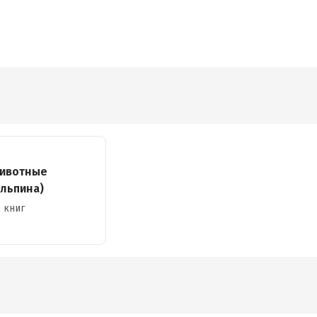
ивотные
Альпина)
 книг