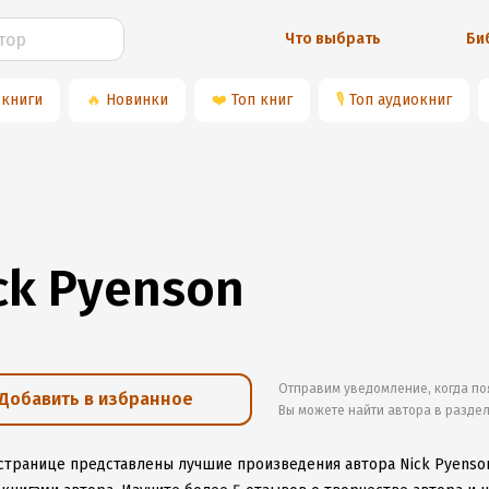
Что выбрать
Би
 книги
🔥
Новинки
❤️
Топ книг
🎙
Топ аудиокниг
ck Pyenson
Отправим уведомление, когда по
Добавить в избранное
Вы можете найти автора в разде
 странице представлены лучшие произведения автора Nick Pyenso