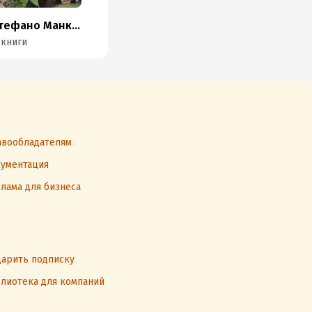
Стефано Манкузо
 книги
вообладателям
ументация
лама для бизнеса
арить подписку
лиотека для компаний