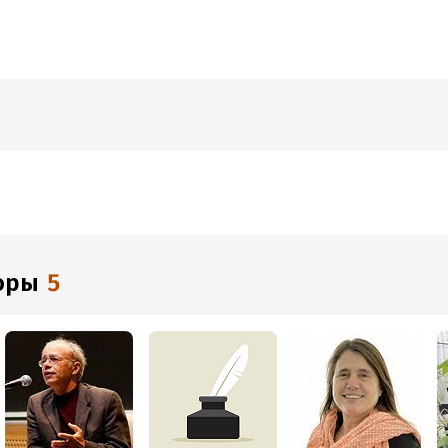
торы
5