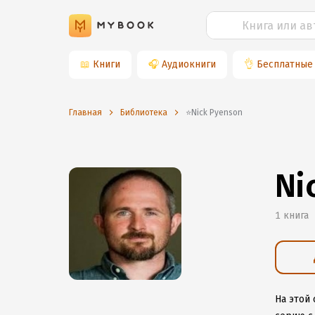
📖
Книги
🎧
Аудиокниги
👌
Бесплатные
Главная
Библиотека
⭐️Nick Pyenson
Ni
1 книга
На этой