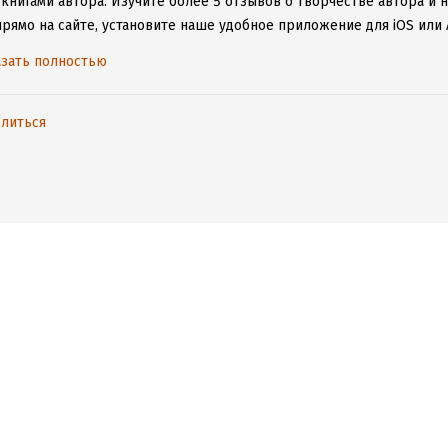
 книгами автора.
Изучите более 5 отзывов о творчестве автора и н
прямо на сайте, установите наше удобное приложение для iOS или 
дениями даже без подключения к интернету.
зать полностью
литься