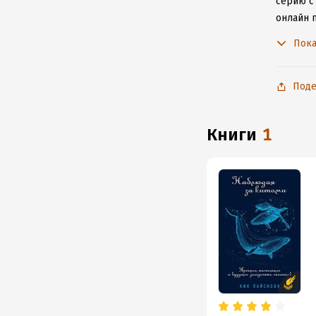
серию с
онлайн 
произве
Пока
Поде
книги
1