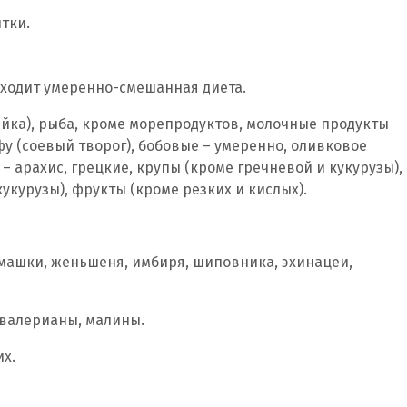
тки.
дходит умеренно-смешанная диета.
ейка), рыба, кроме морепродуктов, молочные продукты
у (соевый творог), бобовые – умеренно, оливковое
 – арахис, грецкие, крупы (кроме гречневой и кукурузы),
укурузы), фрукты (кроме резких и кислых).
омашки, женьшеня, имбиря, шиповника, эхинацеи,
, валерианы, малины.
их.