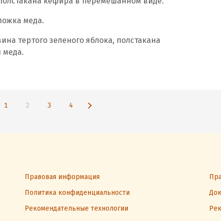
 полстакана кефира в перемешанном виде.
 ложка меда.
вина тертого зеленого яблока, полстакана
 меда.
1
2
3
4
Правовая информация
Пра
Политика конфиденциальности
Док
Рекомендательные технологии
Рек