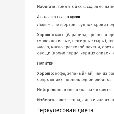
Избегать:
томатный сок, содовые напи
Диета для 4 группы крови
Людям с четвертой группой крови по
Хорошо:
мясо (баранина, кролик, инд
(молочнокислые, нежирные сыры), тоф
масло, масло тресковой печени, орехи
овощи (кроме перца, черных оливок, к
Напитки:
Хорошо:
кофе, зеленый чай, чаи из р
боярышника, черноплодной рябины.
Нейтрально:
пиво, вина, чай из мяты
Избегать:
алоэ, сенна, липа и чаи из н
Геркулесовая диета