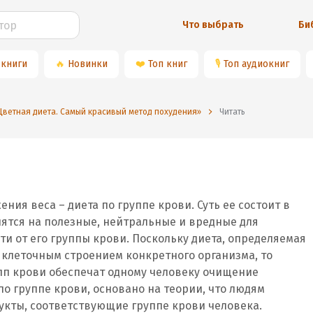
Что выбрать
Би
 книги
🔥
Новинки
❤️
Топ книг
🎙
Топ аудиокниг
Цветная диета. Самый красивый метод похудения»
Читать
ия веса – диета по группе крови. Суть ее состоит в
ятся на полезные, нейтральные и вредные для
ти от его группы крови. Поскольку диета, определяемая
 клеточным строением конкретного организма, то
пп крови обеспечат одному человеку очищение
 по группе крови, основано на теории, что людям
укты, соответствующие группе крови человека.