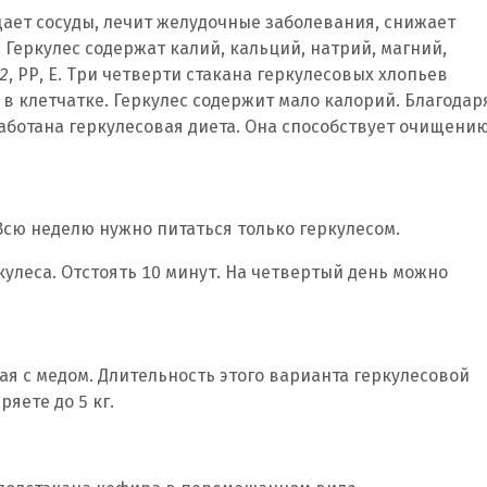
щает сосуды, лечит желудочные заболевания, снижает
 Геркулес содержат калий, кальций, натрий, магний,
2
, РР, Е. Три четверти стакана геркулесовых хлопьев
в клетчатке. Геркулес содержит мало калорий. Благодар
работана геркулесовая диета. Она способствует очищени
Всю неделю нужно питаться только геркулесом.
ркулеса. Отстоять 10 минут. На четвертый день можно
ая с медом. Длительность этого варианта геркулесовой
ряете до 5 кг.