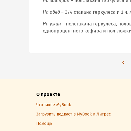
На завтрак
– полстакана геркулеса и
На обед
– 3/4 стакана геркулеса и 1 ч.
На ужин
– полстакана геркулеса, поло
однопроцентного кефира и пол-ложки
О проекте
Что такое MyBook
Загрузить подкаст в MyBook и Литрес
Помощь