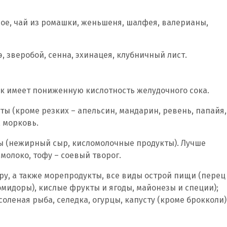
лое, чай из ромашки, женьшеня, шалфея, валерианы,
, зверобой, сенна, эхинацея, клубничный лист.
как имеет пониженную кислотность желудочного сока.
ты (кроме резких – апельсин, мандарин, ревень, папайя,
, морковь.
ы (нежирный сыр, кисломолочные продукты). Лучше
молоко, тофу – соевый творог.
икру, а также морепродукты, все виды острой пищи (перец
помидоры), кислые фрукты и ягоды, майонезы и специи);
леная рыба, селедка, огурцы, капусту (кроме брокколи)