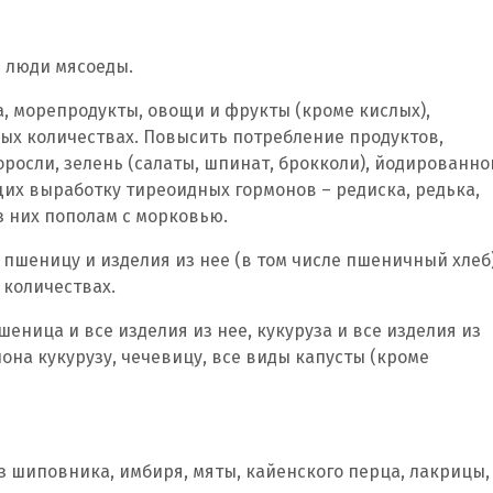
и люди мясоеды.
а, морепродукты, овощи и фрукты (кроме кислых),
ных количествах. Повысить потребление продуктов,
росли, зелень (салаты, шпинат, брокколи), йодированно
щих выработку тиреоидных гормонов – редиска, редька,
з них пополам с морковью.
 пшеницу и изделия из нее (в том числе пшеничный хлеб)
 количествах.
шеница и все изделия из нее, кукуруза и все изделия из
иона кукурузу, чечевицу, все виды капусты (кроме
з шиповника, имбиря, мяты, кайенского перца, лакрицы,