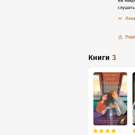
вы найде
слушать
не расс
Пока
Поде
книги
3