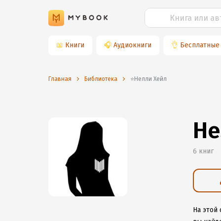
📖
Книги
🎧
Аудиокниги
👌
Бесплатные
Главная
Библиотека
⭐️Нелли Хейл
Не
6 книг
На этой