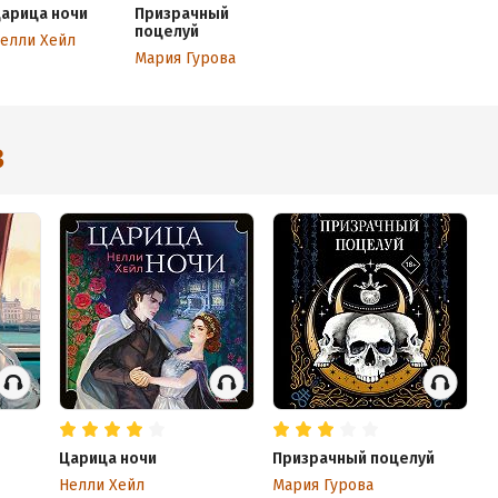
арица ночи
Призрачный
поцелуй
елли Хейл
Мария Гурова
3
Царица ночи
Призрачный поцелуй
Нелли Хейл
Мария Гурова