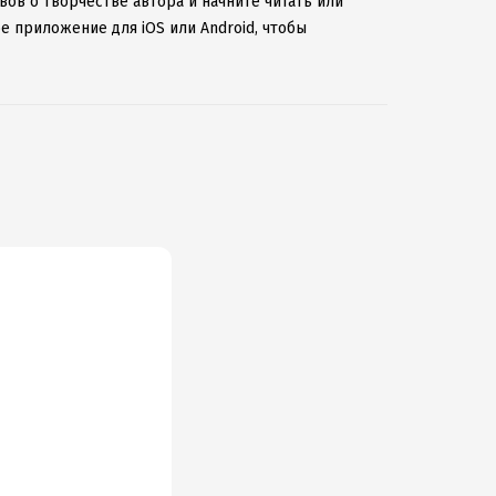
вов о творчестве автора и начните читать или
е приложение для iOS или Android, чтобы
ернету.