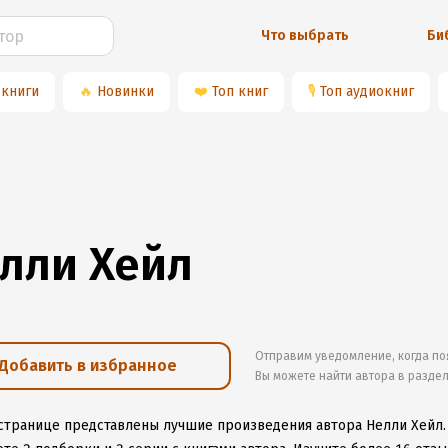
Что выбрать
Би
 книги
🔥
Новинки
❤️
Топ книг
🎙
Топ аудиокниг
лли Хейл
Отправим уведомление, когда по
Добавить в избранное
Вы можете найти автора в разде
 странице представлены лучшие произведения автора Нелли Хейл