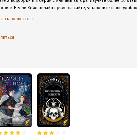
те 2 подборки и 3 серии с книгами автора.
Изучите более 16 отзы
 книги Нелли Хейл онлайн прямо на сайте, установите наше удобно
таваться с любимыми произведениями даже без подключения к инт
зать полностью
литься