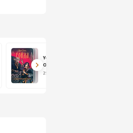
Young adult.
Ориджиналы
25 книг