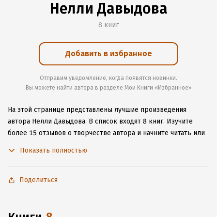
Нелли Давыдова
8 книг
Добавить в избранное
Отправим уведомление, когда появятся новинки.
Вы можете найти автора в разделе Мои Книги «Избранное»
На этой странице представлены лучшие произведения
автора Нелли Давыдова.
В список входят 8 книг.
Изучите
более 15 отзывов о творчестве автора и начните читать или
слушать книги Нелли Давыдова онлайн прямо на сайте,
Показать полностью
установите наше удобное приложение для iOS или Android,
чтобы не расставаться с любимыми произведениями даже
без подключения к интернету.
Поделиться