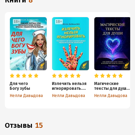
книги
8
Для чего
Излечить нельзя
Магические
Богу зубы
игнорировать.
тексты для души.
Что говорит тело
Как пробудить
Нелли Давыдова
Нелли Давыдова
Нелли Давыдова
через сахарный
силу любви
диабет,
и переписать
онкологию
свою реальность
и другие
заболевания
Отзывы
15